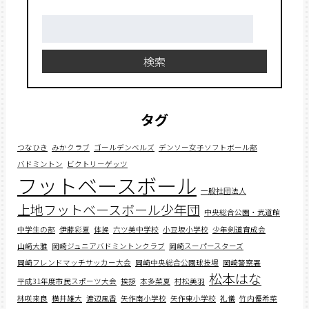
検
索:
検索
タグ
つなひき
みかクラブ
ゴールデンベルズ
デンソー女子ソフトボール部
バドミントン
ビクトリーゲッツ
フットベースボール
一般社団法人
上地フットベースボール少年団
中央総合公園・武道館
中学生の部
伊藤彩夏
体操
六ツ美中学校
小豆坂小学校
少年剣道育成会
山﨑大雅
岡崎ジュニアバドミントンクラブ
岡崎スーパースターズ
岡崎フレンドマッチサッカー大会
岡崎中央総合公園球技場
岡崎警察署
松本はな
平成31年度市民スポーツ大会
挨拶
本多菜夏
村松美羽
林咲来良
横井雄大
渡辺風香
矢作南小学校
矢作東小学校
礼儀
竹内優希菜