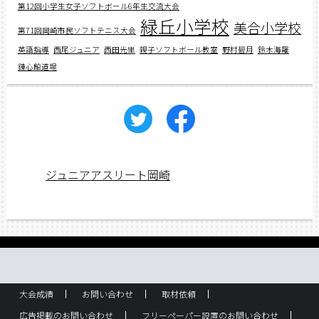
第12回小学生女子ソフトボール6年生交流大会
緑丘小学校
美合小学校
第71回岡崎市民ソフトテニス大会
英語指導
西尾ジュニア
西田光里
親子ソフトボール教室
野村碧月
鈴木海羅
錬心館道場
ジュニアアスリート岡崎
大会成績
お問い合わせ
取材依頼
広告掲載のお問い合わせ
フリーペーパー設置のお問い合わせ