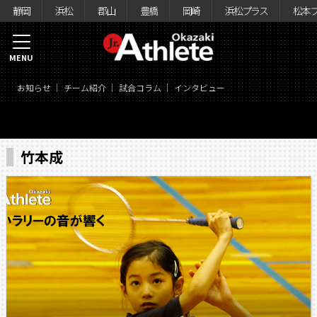
静岡
浜松
郡山
豊橋
岡崎
浜松プラス
松本
MENU
お知らせ
チーム紹介
試合コラム
インタビュー
竹本成