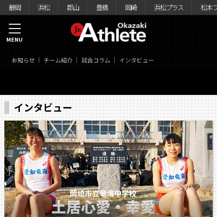
静岡
浜松
郡山
豊橋
岡崎
浜松プラス
松本
MENU
お知らせ
チーム紹介
試合コラム
インタビュー
インタビュー