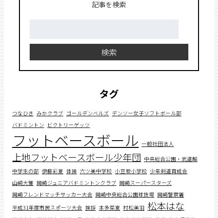
記事を検索
検
索:
検索
タグ
つなひき
みかクラブ
ゴールデンベルズ
デンソー女子ソフトボール部
バドミントン
ビクトリーゲッツ
フットベースボール
一般社団法人
上地フットベースボール少年団
中央総合公園・武道館
中学生の部
伊藤彩夏
体操
六ツ美中学校
小豆坂小学校
少年剣道育成会
山﨑大雅
岡崎ジュニアバドミントンクラブ
岡崎スーパースターズ
岡崎フレンドマッチサッカー大会
岡崎中央総合公園球技場
岡崎警察署
松本はな
平成31年度市民スポーツ大会
挨拶
本多菜夏
村松美羽