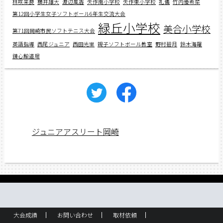
林咲来良
横井雄大
渡辺風香
矢作南小学校
矢作東小学校
礼儀
竹内優希菜
第12回小学生女子ソフトボール6年生交流大会
緑丘小学校
美合小学校
第71回岡崎市民ソフトテニス大会
英語指導
西尾ジュニア
西田光里
親子ソフトボール教室
野村碧月
鈴木海羅
錬心館道場
ジュニアアスリート岡崎
大会成績
お問い合わせ
取材依頼