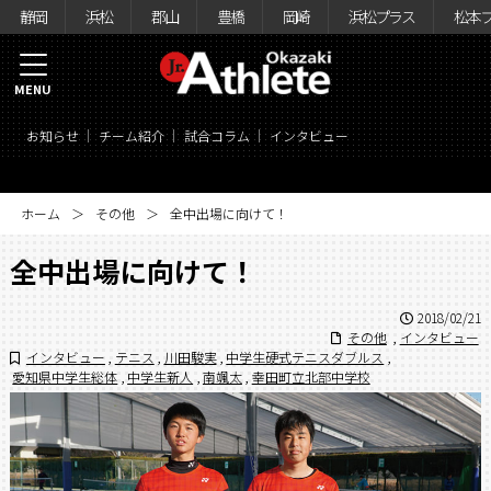
静岡
浜松
郡山
豊橋
岡崎
浜松プラス
松本
MENU
お知らせ
チーム紹介
試合コラム
インタビュー
ホーム
その他
全中出場に向けて！
全中出場に向けて！
2018/02/21
その他
,
インタビュー
インタビュー
,
テニス
,
川田駿実
,
中学生硬式テニスダブルス
,
愛知県中学生総体
,
中学生新人
,
南颯太
,
幸田町立北部中学校