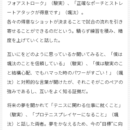
フォアストローク」（駿実）、「正確なポーチとストレ
ートアタックが得意です」（颯汰）。
各々の得意なショットが決まることで試合の流れを引き
寄せることができるのだという。驕らず練習を積み、精
度を上げていくと話した。
互いにをどのように思っているか聞いてみると、「僕は
颯汰のことを信頼している」（駿実）、「僕は駿実のこ
と結構心配、でもハマった時のパワーがすごい！」（颯
汰）と対照的な言葉が聞けたが、それこそがこのペアの
強みであるし、互いをよく知る証拠だ。
将来の夢を聞かれて「テニスに関わる仕事に就くこと」
（駿実）、「プロテニスプレイヤーになること」（颯
汰）と話した両者。夢をかなえるため、今の“目標“に向