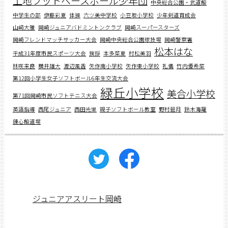
上地フットベースボール少年団
中央総合公園・武道館
中学生の部
伊藤彩夏
体操
六ツ美中学校
小豆坂小学校
少年剣道育成会
山﨑大雅
岡崎ジュニアバドミントンクラブ
岡崎スーパースターズ
岡崎フレンドマッチサッカー大会
岡崎中央総合公園球技場
岡崎警察署
松本はな
平成31年度市民スポーツ大会
挨拶
本多菜夏
村松美羽
林咲来良
横井雄大
渡辺風香
矢作南小学校
矢作東小学校
礼儀
竹内優希菜
第12回小学生女子ソフトボール6年生交流大会
緑丘小学校
美合小学校
第71回岡崎市民ソフトテニス大会
英語指導
西尾ジュニア
西田光里
親子ソフトボール教室
野村碧月
鈴木海羅
錬心館道場
ジュニアアスリート岡崎