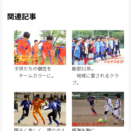
関連記事
子供たちの個性を
創部31年。
チームカラーに。
地域に愛されるクラ
ブ。
明るく楽しく、周りの人
感謝を胸に