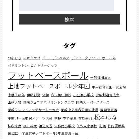
検
索:
検索
タグ
つなひき
みかクラブ
ゴールデンベルズ
デンソー女子ソフトボール部
バドミントン
ビクトリーゲッツ
フットベースボール
一般社団法人
上地フットベースボール少年団
中央総合公園・武道館
中学生の部
伊藤彩夏
体操
六ツ美中学校
小豆坂小学校
少年剣道育成会
山﨑大雅
岡崎ジュニアバドミントンクラブ
岡崎スーパースターズ
岡崎フレンドマッチサッカー大会
岡崎中央総合公園球技場
岡崎警察署
松本はな
平成31年度市民スポーツ大会
挨拶
本多菜夏
村松美羽
林咲来良
横井雄大
渡辺風香
矢作南小学校
矢作東小学校
礼儀
竹内優希菜
第12回小学生女子ソフトボール6年生交流大会