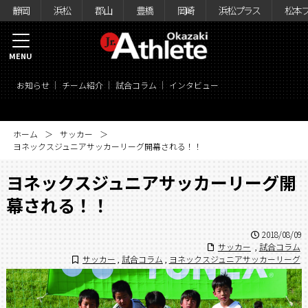
静岡
浜松
郡山
豊橋
岡崎
浜松プラス
松本
MENU
お知らせ
チーム紹介
試合コラム
インタビュー
ホーム
サッカー
ヨネックスジュニアサッカーリーグ開幕される！！
ヨネックスジュニアサッカーリーグ開
幕される！！
2018/08/09
サッカー
,
試合コラム
サッカー
,
試合コラム
,
ヨネックスジュニアサッカーリーグ