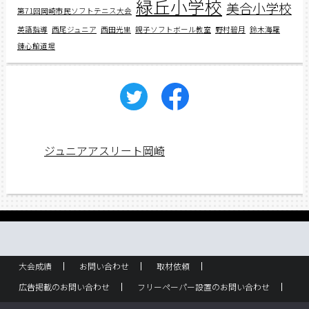
緑丘小学校
美合小学校
第71回岡崎市民ソフトテニス大会
英語指導
西尾ジュニア
西田光里
親子ソフトボール教室
野村碧月
鈴木海羅
錬心館道場
ジュニアアスリート岡崎
大会成績
お問い合わせ
取材依頼
広告掲載のお問い合わせ
フリーペーパー設置のお問い合わせ
設置箇所一覧
スポーツ少年団！
企業情報