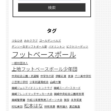
検索
タグ
つなひき
みかクラブ
ゴールデンベルズ
デンソー女子ソフトボール部
バドミントン
ビクトリーゲッツ
フットベースボール
一般社団法人
上地フットベースボール少年団
中央総合公園・武道館
中学生の部
伊藤彩夏
体操
六ツ美中学校
小豆坂小学校
少年剣道育成会
山﨑大雅
岡崎ジュニアバドミントンクラブ
岡崎スーパースターズ
岡崎フレンドマッチサッカー大会
岡崎中央総合公園球技場
岡崎警察署
平成31年度市民スポーツ大会
挨拶
本多菜夏
松本はな
村松美羽
林咲来良
横井雄大
渡辺風香