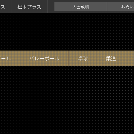
ラス
松本プラス
大会成績
お問い
ボール
バレーボール
卓球
柔道