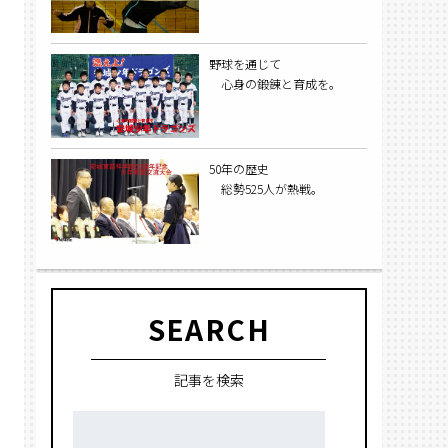
野球を通じて
心身の鍛錬と育成を。
50年の歴史
総勢525人が熱戦。
SEARCH
記事を検索
検
索: