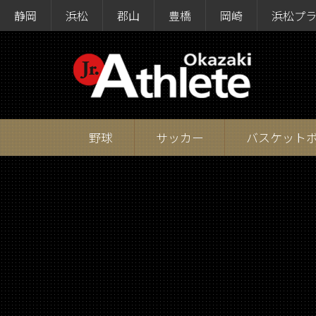
静岡
浜松
郡山
豊橋
岡崎
浜松プ
野球
サッカー
バスケット