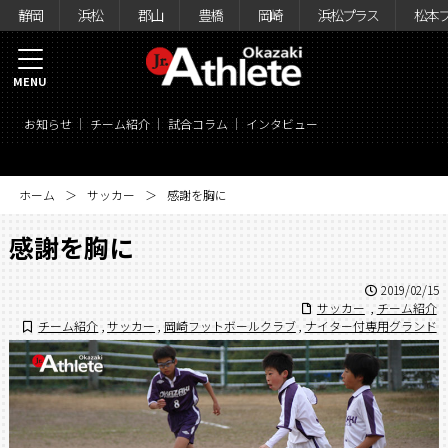
静岡
浜松
郡山
豊橋
岡崎
浜松プラス
松本
MENU
お知らせ
チーム紹介
試合コラム
インタビュー
ホーム
サッカー
感謝を胸に
感謝を胸に
2019/02/15
サッカー
,
チーム紹介
チーム紹介
,
サッカー
,
岡崎フットボールクラブ
,
ナイター付専用グランド