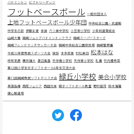
バドミントン
ビクトリーゲッツ
フットベースボール
一般社団法人
上地フットベースボール少年団
中央総合公園・武道館
中学生の部
伊藤彩夏
体操
六ツ美中学校
小豆坂小学校
少年剣道育成会
山﨑大雅
岡崎ジュニアバドミントンクラブ
岡崎スーパースターズ
岡崎フレンドマッチサッカー大会
岡崎中央総合公園球技場
岡崎警察署
松本はな
平成31年度市民スポーツ大会
挨拶
本多菜夏
村松美羽
林咲来良
横井雄大
渡辺風香
矢作南小学校
矢作東小学校
礼儀
竹内優希菜
第12回小学生女子ソフトボール6年生交流大会
緑丘小学校
美合小学校
第71回岡崎市民ソフトテニス大会
英語指導
西尾ジュニア
西田光里
親子ソフトボール教室
野村碧月
鈴木海羅
錬心館道場