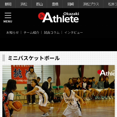
静岡
浜松
郡山
豊橋
岡崎
浜松プラス
松本
MENU
お知らせ
チーム紹介
試合コラム
インタビュー
ミニバスケットボール