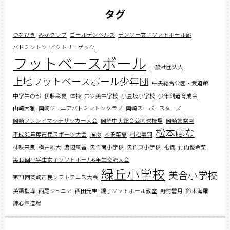
タグ
つなひき
みかクラブ
ゴールデンベルズ
デンソー女子ソフトボール部
バドミントン
ビクトリーゲッツ
フットベースボール
一般社団法人
上地フットベースボール少年団
中央総合公園・武道館
中学生の部
伊藤彩夏
体操
六ツ美中学校
小豆坂小学校
少年剣道育成会
山﨑大雅
岡崎ジュニアバドミントンクラブ
岡崎スーパースターズ
岡崎フレンドマッチサッカー大会
岡崎中央総合公園球技場
岡崎警察署
松本はな
平成31年度市民スポーツ大会
挨拶
本多菜夏
村松美羽
林咲来良
横井雄大
渡辺風香
矢作南小学校
矢作東小学校
礼儀
竹内優希菜
第12回小学生女子ソフトボール6年生交流大会
緑丘小学校
美合小学校
第71回岡崎市民ソフトテニス大会
英語指導
西尾ジュニア
西田光里
親子ソフトボール教室
野村碧月
鈴木海羅
錬心館道場