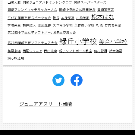
山﨑大雅
岡崎ジュニアバドミントンクラブ
岡崎スーパースターズ
岡崎フレンドマッチサッカー大会
岡崎中央総合公園球技場
岡崎警察署
松本はな
平成31年度市民スポーツ大会
挨拶
本多菜夏
村松美羽
林咲来良
横井雄大
渡辺風香
矢作南小学校
矢作東小学校
礼儀
竹内優希菜
第12回小学生女子ソフトボール6年生交流大会
緑丘小学校
美合小学校
第71回岡崎市民ソフトテニス大会
英語指導
西尾ジュニア
西田光里
親子ソフトボール教室
野村碧月
鈴木海羅
錬心館道場
ジュニアアスリート岡崎