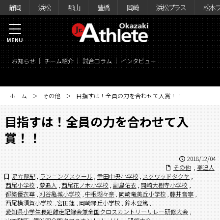
静岡
浜松
郡山
豊橋
岡崎
浜松プラス
松本
MENU
お知らせ
チーム紹介
試合コラム
インタビュー
ホーム
その他
目指すは！全員の力を合わせて入賞！！
目指すは！全員の力を合わせて入
賞！！
2018/12/04
その他
,
夢追人
足立龍紀
,
ランニングスクール
,
幸田中央小学校
,
スクワッドタクヤ
,
西尾小学校
,
夢追人
,
西尾花ノ木小学校
,
副島佑衣
,
岡崎大樹寺小学校
,
都築優衣華
,
刈谷亀城小学校
,
中根瑚々奈
,
岡崎竜美丘小学校
,
藤井音寧
,
西尾横須賀小学校
,
宮田蓮
,
岡崎緑丘小学校
,
鈴木登篤
,
愛知県小学生長距離走記録会兼全国クロスカントリーリレー研修大会
,