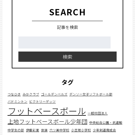
SEARCH
記事を検索
検
索:
検索
タグ
つなひき
みかクラブ
ゴールデンベルズ
デンソー女子ソフトボール部
バドミントン
ビクトリーゲッツ
フットベースボール
一般社団法人
上地フットベースボール少年団
中央総合公園・武道館
中学生の部
伊藤彩夏
体操
六ツ美中学校
小豆坂小学校
少年剣道育成会