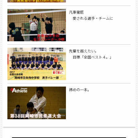
凡事徹底
愛される選手・チームに
先輩を越えたい。
目標「全国ベスト４。」
締めの一本。