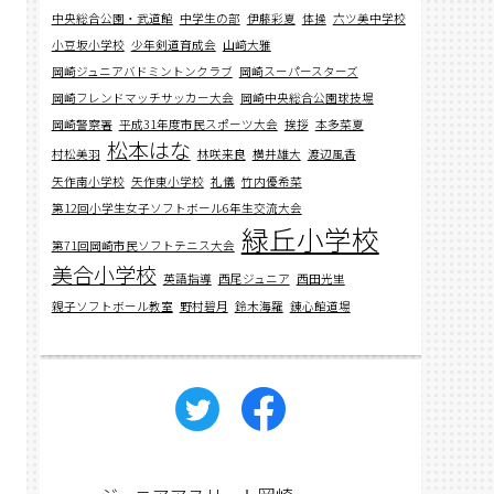
中央総合公園・武道館
中学生の部
伊藤彩夏
体操
六ツ美中学校
小豆坂小学校
少年剣道育成会
山﨑大雅
岡崎ジュニアバドミントンクラブ
岡崎スーパースターズ
岡崎フレンドマッチサッカー大会
岡崎中央総合公園球技場
岡崎警察署
平成31年度市民スポーツ大会
挨拶
本多菜夏
松本はな
村松美羽
林咲来良
横井雄大
渡辺風香
矢作南小学校
矢作東小学校
礼儀
竹内優希菜
第12回小学生女子ソフトボール6年生交流大会
緑丘小学校
第71回岡崎市民ソフトテニス大会
美合小学校
英語指導
西尾ジュニア
西田光里
親子ソフトボール教室
野村碧月
鈴木海羅
錬心館道場