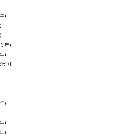
年)
)
)
３年)
年)
崎北中
年)
年)
年)