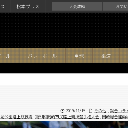
ラス
松本プラス
大会成績
お問い
ボール
バレーボール
卓球
柔道
2019/11/15
その他
,
試合コラ
運動公園陸上競技場
,
第51回岡崎市民陸上競技選手権大会
,
岡崎総合運動