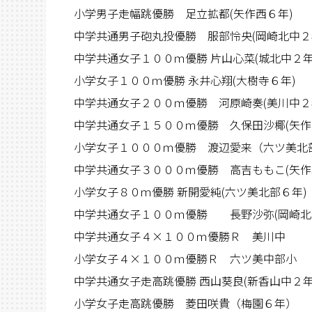
小学男子走幅跳優勝 足立拡都(矢作西６年)
中学共通男子砲丸投優勝 服部怜央(岡崎北中２
中学共通女子１００ｍ優勝 片山心菜(城北中２年
小学女子１００ｍ優勝 永井心翔(大樹寺６年)
中学共通女子２００ｍ優勝 河原崎奏(美川中２
中学共通女子１５００ｍ優勝 久保田沙椰(矢作
小学女子１０００ｍ優勝 渡辺愛来（六ツ美北
中学共通女子３０００ｍ優勝 高吉ももこ(矢作
小学女子８０ｍ優勝 新開愛純(六ツ美北部６年)
中学共通女子１００ｍ優勝 長野沙弥(岡崎北
中学共通女子４×１００ｍ優勝Ｒ 美川中
小学女子４×１００ｍ優勝Ｒ 六ツ美中部小
中学共通女子走高跳優勝 西山葵良(新香山中２年
小学女子走高跳優勝 菱田咲貴（梅園６年）