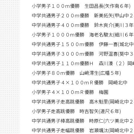
小学男子１００ｍ優勝 生田昌長(矢作南６年)
中学共通男子２００ｍ優勝 新美拓矢(甲山中２
中学共通男子４００ｍ優勝 鈴木爽介(美川３年
小学男子１０００ｍ優勝 海老名駿太(細川６年
中学共通男子１５００ｍ優勝 伊藤一喜(城北中
中学共通男子３０００ｍ優勝 河野温喜(葵中３
中学共通男子１１０ｍ優勝Ｈ 森川湊（２）岡
小学男子８０ｍ優勝 山﨑澪生(広幡５年)
中学共通男子４×１００ｍＲ優勝 岡崎北中
小学男子４×１００ｍＲ優勝 梅園
中学共通男子走高跳優勝 高木魁里(岡崎北中２
小学男子走高跳優勝 時吉智矢(連尺６年)
中学共通男子棒高跳優勝 時原仁(六ツ美北中２
中学共通男子走幅跳優勝 岩瀬颯汰(岡崎北中２