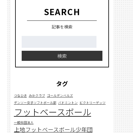
SEARCH
記事を検索
検
索:
検索
タグ
つなひき
みかクラブ
ゴールデンベルズ
デンソー女子ソフトボール部
バドミントン
ビクトリーゲッツ
フットベースボール
一般社団法人
上地フットベースボール少年団