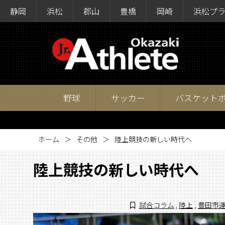
静岡
浜松
郡山
豊橋
岡崎
浜松プ
野球
サッカー
バスケット
ホーム
その他
陸上競技の新しい時代へ
陸上競技の新しい時代へ
試合コラム
,
陸上
,
豊田市