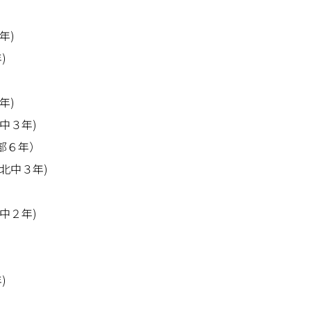
年)
)
年)
中３年)
部６年）
北中３年)
中２年)
)