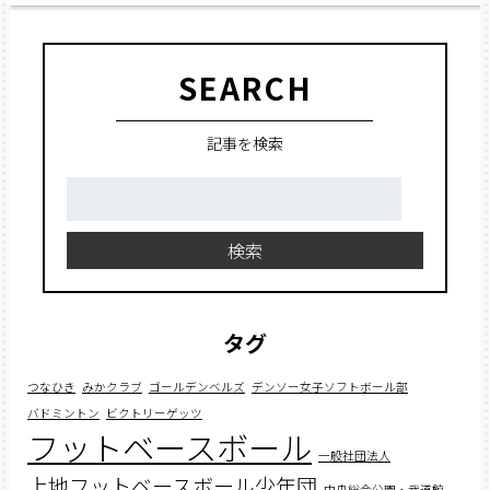
SEARCH
記事を検索
検
索:
検索
タグ
つなひき
みかクラブ
ゴールデンベルズ
デンソー女子ソフトボール部
バドミントン
ビクトリーゲッツ
フットベースボール
一般社団法人
上地フットベースボール少年団
中央総合公園・武道館