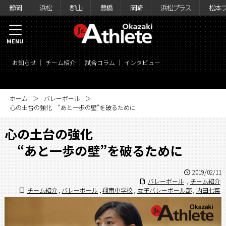
静岡
浜松
郡山
豊橋
岡崎
浜松プラス
松本
MENU
お知らせ
チーム紹介
試合コラム
インタビュー
ホーム
バレーボール
心の土台の強化 “あと一歩の壁”を破るために
心の土台の強化
“あと一歩の壁”を破るために
2019/02/11
バレーボール
,
チーム紹介
チーム紹介
,
バレーボール
,
翔南中学校
,
女子バレーボール部
,
内田七菜