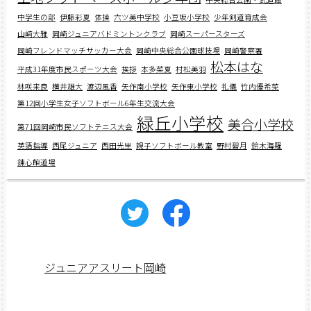
中学生の部
伊藤彩夏
体操
六ツ美中学校
小豆坂小学校
少年剣道育成会
山﨑大雅
岡崎ジュニアバドミントンクラブ
岡崎スーパースターズ
岡崎フレンドマッチサッカー大会
岡崎中央総合公園球技場
岡崎警察署
松本はな
平成31年度市民スポーツ大会
挨拶
本多菜夏
村松美羽
林咲来良
横井雄大
渡辺風香
矢作南小学校
矢作東小学校
礼儀
竹内優希菜
第12回小学生女子ソフトボール6年生交流大会
緑丘小学校
美合小学校
第71回岡崎市民ソフトテニス大会
英語指導
西尾ジュニア
西田光里
親子ソフトボール教室
野村碧月
鈴木海羅
錬心館道場
ジュニアアスリート岡崎