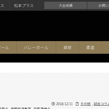
ラス
松本プラス
大会成績
お問い
ボール
バレーボール
卓球
柔道
2018/12/11
その他
,
試合コラ
振風会
,
梅園剣道教室
,
京都清練会
,