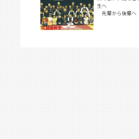
生へ
先輩から後輩へ