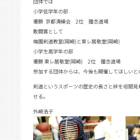
団体では
小学低学年の部
優勝 京都清練会 2位 鍾念道場
敢闘賞として
梅園剣道教室(岡崎)と東レ居敬堂(岡崎)
小学生高学年の部
優勝 東レ居敬堂(岡崎) 2位 鍾念道場
参加する団体からは、今後も開催してほしいと
剣道というスポーツの歴史の長さと絆を垣間見
せる。
外崎浩子