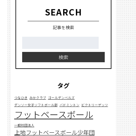
SEARCH
記事を検索
検
索:
検索
タグ
つなひき
みかクラブ
ゴールデンベルズ
デンソー女子ソフトボール部
バドミントン
ビクトリーゲッツ
フットベースボール
一般社団法人
上地フットベースボール少年団