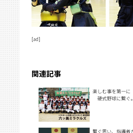
[ad]
関連記事
楽しむ事を第一に
硬式野球に繋ぐ
繋ぐ思い、指導者