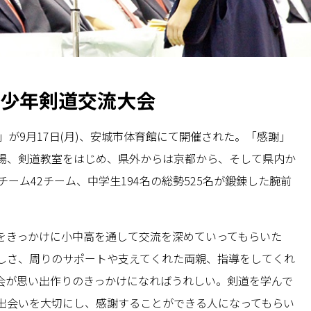
念少年剣道交流大会
」が9月17日(月)、安城市体育館にて開催された。「感謝」
場、剣道教室をはじめ、県外からは京都から、そして県内か
ーム42チーム、中学生194名の総勢525名が鍛錬した腕前
をきっかけに小中高を通して交流を深めていってもらいた
しさ、周りのサポートや支えてくれた両親、指導をしてくれ
会が思い出作りのきっかけになればうれしい。剣道を学んで
出会いを大切にし、感謝することができる人になってもらい