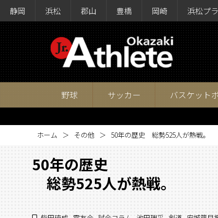
静岡
浜松
郡山
豊橋
岡崎
浜松プ
野球
サッカー
バスケット
ホーム
その他
50年の歴史 総勢525人が熱戦。
50年の歴史
総勢525人が熱戦。
柴田琉成
,
電友会
,
試合コラム
,
池田理采
,
剣道
,
安城篠目