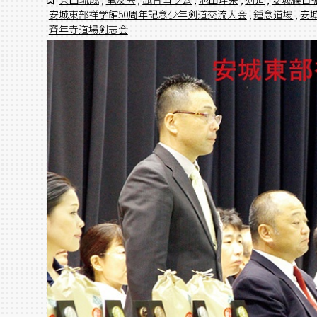
安城東部祥学館50周年記念少年剣道交流大会
,
鍾念道場
,
安
斉年寺道場剣志会