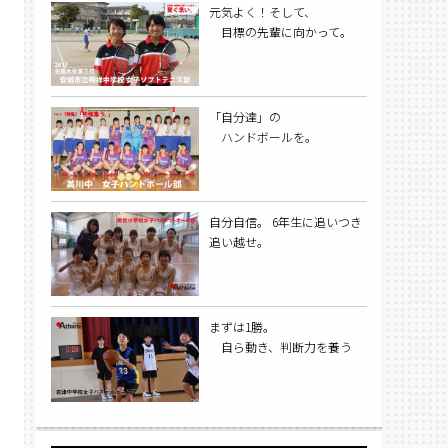
元気よく！そして、
目標の先輩に向かって。
「自分達」の
ハンドボールを。
自分自信。 6年生に追いつき
追い越せ。
まずは1勝。
自ら動き、判断力を養う