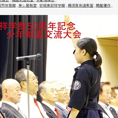
城市体育館
,
東レ居敬堂
,
安城東部祥学館
,
横須賀剣道教室
,
関屋優作
,