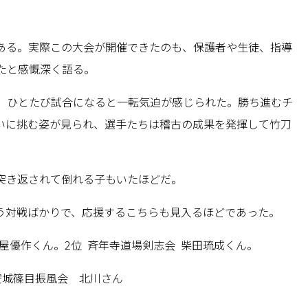
ある。実際この大会が開催できたのも、保護者や生徒、指導
たと感慨深く語る。
、ひとたび試合になると一転気迫が感じられた。勝ち進むチ
いに挑む姿が見られ、選手たちは稽古の成果を発揮して竹刀
突き返されて倒れる子もいたほどだ。
う対戦ばかりで、応援するこちらも見入るほどであった。
関屋優作くん。2位 斉年寺道場剣志会 柴田琉成くん。
 安城篠目振風会 北川さん