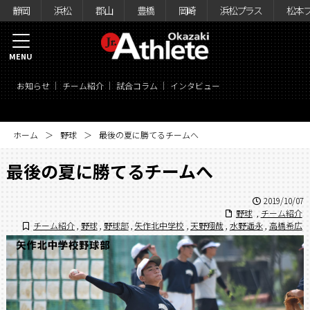
静岡
浜松
郡山
豊橋
岡崎
浜松プラス
松本
MENU
お知らせ
チーム紹介
試合コラム
インタビュー
ホーム
野球
最後の夏に勝てるチームへ
最後の夏に勝てるチームへ
2019/10/07
野球
,
チーム紹介
チーム紹介
,
野球
,
野球部
,
矢作北中学校
,
天野翔哉
,
水野遥永
,
高橋希広