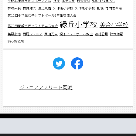
平成31年度市民スポーツ大会
挨拶
本多菜夏
村松美羽
林咲来良
横井雄大
渡辺風香
矢作南小学校
矢作東小学校
礼儀
竹内優希菜
第12回小学生女子ソフトボール6年生交流大会
緑丘小学校
美合小学校
第71回岡崎市民ソフトテニス大会
英語指導
西尾ジュニア
西田光里
親子ソフトボール教室
野村碧月
鈴木海羅
錬心館道場
ジュニアアスリート岡崎