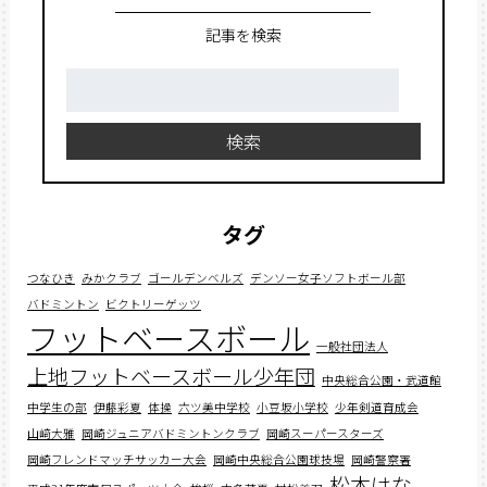
記事を検索
検
索:
検索
タグ
つなひき
みかクラブ
ゴールデンベルズ
デンソー女子ソフトボール部
バドミントン
ビクトリーゲッツ
フットベースボール
一般社団法人
上地フットベースボール少年団
中央総合公園・武道館
中学生の部
伊藤彩夏
体操
六ツ美中学校
小豆坂小学校
少年剣道育成会
山﨑大雅
岡崎ジュニアバドミントンクラブ
岡崎スーパースターズ
岡崎フレンドマッチサッカー大会
岡崎中央総合公園球技場
岡崎警察署
松本はな