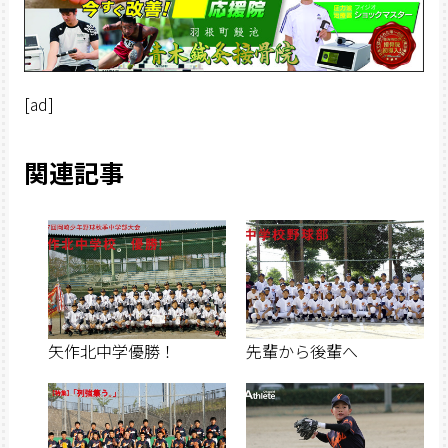
[ad]
関連記事
矢作北中学優勝！
先輩から後輩へ