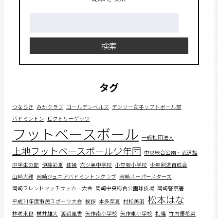
検
索:
検索
タグ
つなひき
みかクラブ
ゴールデンベルズ
デンソー女子ソフトボール部
バドミントン
ビクトリーゲッツ
フットベースボール
一般社団法人
上地フットベースボール少年団
中央総合公園・武道館
中学生の部
伊藤彩夏
体操
六ツ美中学校
小豆坂小学校
少年剣道育成会
山﨑大雅
岡崎ジュニアバドミントンクラブ
岡崎スーパースターズ
岡崎フレンドマッチサッカー大会
岡崎中央総合公園球技場
岡崎警察署
松本はな
平成31年度市民スポーツ大会
挨拶
本多菜夏
村松美羽
林咲来良
横井雄大
渡辺風香
矢作南小学校
矢作東小学校
礼儀
竹内優希菜