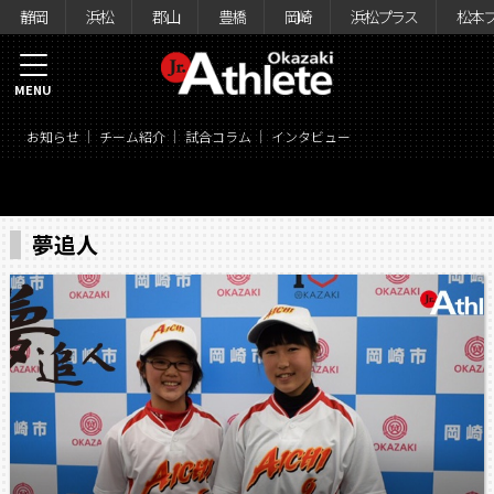
静岡
浜松
郡山
豊橋
岡崎
浜松プラス
松本
MENU
お知らせ
チーム紹介
試合コラム
インタビュー
夢追人