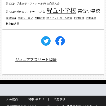
第12回小学生女子ソフトボール6年生交流大会
緑丘小学校
美合小学校
第71回岡崎市民ソフトテニス大会
英語指導
西尾ジュニア
西田光里
親子ソフトボール教室
野村碧月
鈴木海羅
錬心館道場
ジュニアアスリート岡崎
大会成績
お問い合わせ
取材依頼