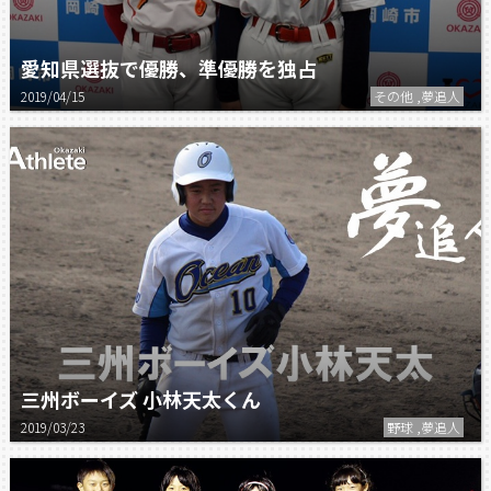
愛知県選抜で優勝、準優勝を独占
2019/04/15
その他 ,夢追人
三州ボーイズ 小林天太くん
2019/03/23
野球 ,夢追人