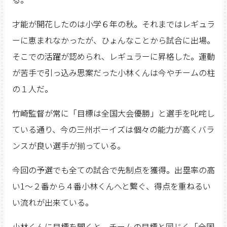
才能が開花したのは小学６年の秋。それまではレギュラ
ーに恵まれなかったが、ひょんなことから試合に出場。
そこでの活躍が認められ、レギュラーに昇格した。運動
が苦手で引っ込み思案だった小林くんは今やチームの柱
の１人だ。
竹崎監督が常に「目標は全国大会優勝」と選手を叱咤し
ている通り、今の三州ボーイズは個々の能力が高くバラ
ンスが良い選手が揃っている。
今回の予選でも全ての試合で先制点を獲得。出塁率の高
い1〜２番から４番小林くんへと繋ぐ、得点を重ねるい
い流れが出来ている。
小林くんに目標を聞くと、チームの目標と同じく「全国