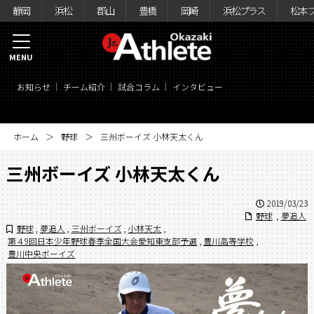
静岡
浜松
郡山
豊橋
岡崎
浜松プラス
松本
MENU
お知らせ
チーム紹介
試合コラム
インタビュー
ホーム
野球
三州ボーイズ 小林天太くん
三州ボーイズ 小林天太くん
2019/03/23
野球
,
夢追人
野球
,
夢追人
,
三州ボーイズ
,
小林天太
,
第４9回日本少年野球春季全国大会愛知東支部予選
,
豊川高等学校
,
豊川中央ボーイズ