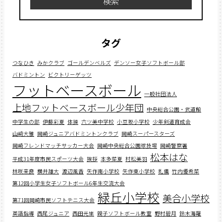
検索
タグ
つなひき
みかクラブ
ゴールデンベルズ
デンソー女子ソフトボール部
バドミントン
ビクトリーゲッツ
フットベースボール
一般社団法人
上地フットベースボール少年団
中央総合公園・武道館
中学生の部
伊藤彩夏
体操
六ツ美中学校
小豆坂小学校
少年剣道育成会
山﨑大雅
岡崎ジュニアバドミントンクラブ
岡崎スーパースターズ
岡崎フレンドマッチサッカー大会
岡崎中央総合公園球技場
岡崎警察署
松本はな
平成31年度市民スポーツ大会
挨拶
本多菜夏
村松美羽
林咲来良
横井雄大
渡辺風香
矢作南小学校
矢作東小学校
礼儀
竹内優希菜
第12回小学生女子ソフトボール6年生交流大会
緑丘小学校
美合小学校
第71回岡崎市民ソフトテニス大会
英語指導
西尾ジュニア
西田光里
親子ソフトボール教室
野村碧月
鈴木海羅