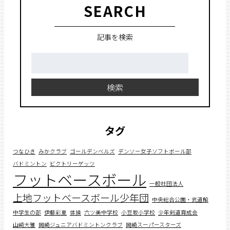
SEARCH
記事を検索
検
索:
検索
タグ
つなひき
みかクラブ
ゴールデンベルズ
デンソー女子ソフトボール部
バドミントン
ビクトリーゲッツ
フットベースボール
一般社団法人
上地フットベースボール少年団
中央総合公園・武道館
中学生の部
伊藤彩夏
体操
六ツ美中学校
小豆坂小学校
少年剣道育成会
山﨑大雅
岡崎ジュニアバドミントンクラブ
岡崎スーパースターズ