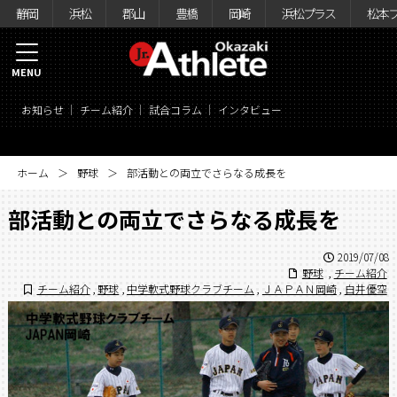
静岡
浜松
郡山
豊橋
岡崎
浜松プラス
松本
MENU
お知らせ
チーム紹介
試合コラム
インタビュー
ホーム
野球
部活動との両立でさらなる成長を
部活動との両立でさらなる成長を
2019/07/08
野球
,
チーム紹介
チーム紹介
,
野球
,
中学軟式野球クラブチーム
,
ＪＡＰＡＮ岡崎
,
白井優空