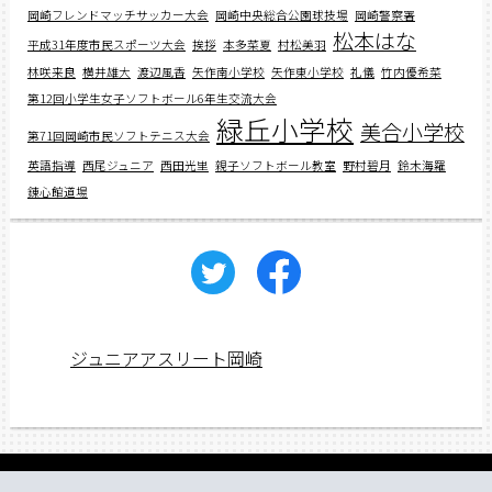
岡崎フレンドマッチサッカー大会
岡崎中央総合公園球技場
岡崎警察署
松本はな
平成31年度市民スポーツ大会
挨拶
本多菜夏
村松美羽
林咲来良
横井雄大
渡辺風香
矢作南小学校
矢作東小学校
礼儀
竹内優希菜
第12回小学生女子ソフトボール6年生交流大会
緑丘小学校
美合小学校
第71回岡崎市民ソフトテニス大会
英語指導
西尾ジュニア
西田光里
親子ソフトボール教室
野村碧月
鈴木海羅
錬心館道場
ジュニアアスリート岡崎