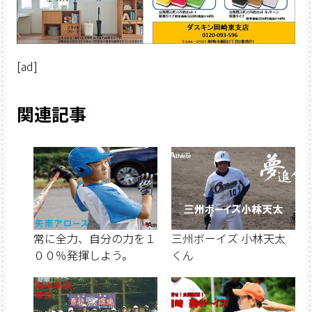
[ad]
関連記事
常に全力、自分の力を１
三州ボーイズ 小林天太
００％発揮しよう。
くん