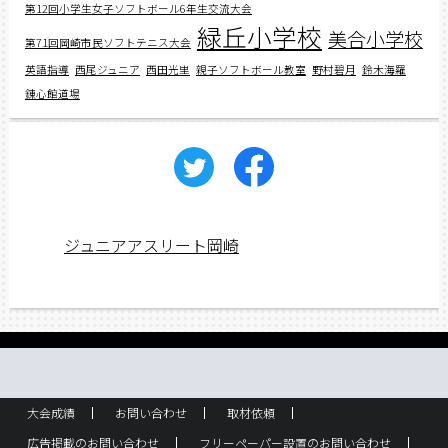
第12回小学生女子ソフトボール6年生交流大会
緑丘小学校
美合小学校
第71回岡崎市民ソフトテニス大会
英語指導
西尾ジュニア
西田光里
親子ソフトボール教室
野村碧月
鈴木海羅
錬心館道場
ジュニアアスリート岡崎
大会成績
お問い合わせ
取材依頼
広告掲載のお問い合わせ
フリーペーパー設置のお問い合わせ