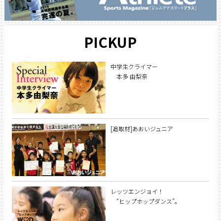
PICKUP
中学生クライマー
本多 由梨奈
[追取材]あおいジュニア
レッツエンジョイ！
“ヒップホップダンス”。