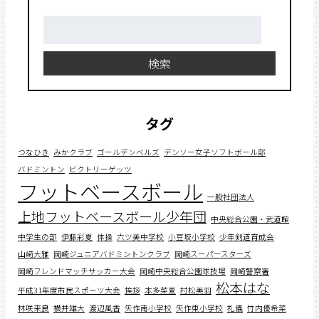
検
索:
検索
タグ
つなひき
みかクラブ
ゴールデンベルズ
デンソー女子ソフトボール部
バドミントン
ビクトリーゲッツ
フットベースボール
一般社団法人
上地フットベースボール少年団
中央総合公園・武道館
中学生の部
伊藤彩夏
体操
六ツ美中学校
小豆坂小学校
少年剣道育成会
山﨑大雅
岡崎ジュニアバドミントンクラブ
岡崎スーパースターズ
岡崎フレンドマッチサッカー大会
岡崎中央総合公園球技場
岡崎警察署
松本はな
平成31年度市民スポーツ大会
挨拶
本多菜夏
村松美羽
林咲来良
横井雄大
渡辺風香
矢作南小学校
矢作東小学校
礼儀
竹内優希菜