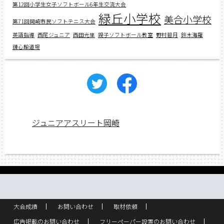
第12回小学生女子ソフトボール6年生交流大会
緑丘小学校
美合小学校
第71回岡崎市民ソフトテニス大会
英語指導
西尾ジュニア
西田光里
親子ソフトボール教室
野村碧月
鈴木海羅
錬心館道場
ジュニアアスリート岡崎
大会成績
お問い合わせ
取材依頼
広告掲載のお問い合わせ
フリーペーパー設置のお問い合わせ