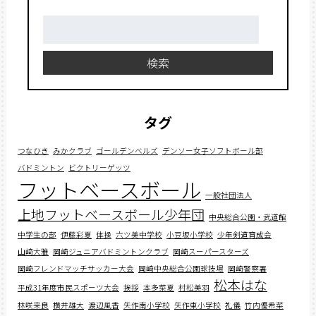
検
索:
検索
タグ
つなひき
みかクラブ
ゴールデンベルズ
デンソー女子ソフトボール部
バドミントン
ビクトリーゲッツ
フットベースボール
一般社団法人
上地フットベースボール少年団
中央総合公園・武道館
中学生の部
伊藤彩夏
体操
六ツ美中学校
小豆坂小学校
少年剣道育成会
山﨑大雅
岡崎ジュニアバドミントンクラブ
岡崎スーパースターズ
岡崎フレンドマッチサッカー大会
岡崎中央総合公園球技場
岡崎警察署
松本はな
平成31年度市民スポーツ大会
挨拶
本多菜夏
村松美羽
林咲来良
横井雄大
渡辺風香
矢作南小学校
矢作東小学校
礼儀
竹内優希菜