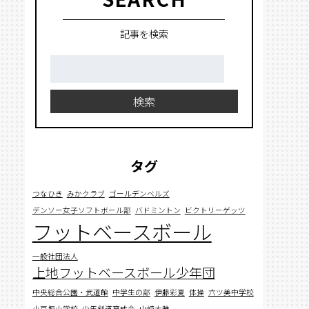
記事を検索
検
索:
検索
タグ
つなひき
みかクラブ
ゴールデンベルズ
デンソー女子ソフトボール部
バドミントン
ビクトリーゲッツ
フットベースボール
一般社団法人
上地フットベースボール少年団
中央総合公園・武道館
中学生の部
伊藤彩夏
体操
六ツ美中学校
小豆坂小学校
少年剣道育成会
山﨑大雅