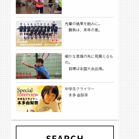
先輩の結果を励みに。
勝負は、来年の夏。
細かな意識の先に見据えるも
の。
目標は全国大会出場。
中学生クライマー
本多 由梨奈
SEARCH