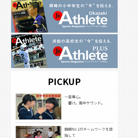
PICKUP
一音専心。
響け。南中サウンド。
岡崎No.1のチームワークを目
指して