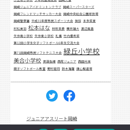
岡崎ジュニアバドミントンクラブ
岡崎スーパースターズ
岡崎フレンドマッチサッカー大会
岡崎中央総合公園球技場
岡崎警察署
平成31年度市民スポーツ大会
挨拶
本多菜夏
松本はな
村松美羽
林咲来良
横井雄大
渡辺風香
矢作南小学校
矢作東小学校
礼儀
竹内優希菜
第12回小学生女子ソフトボール6年生交流大会
緑丘小学校
第71回岡崎市民ソフトテニス大会
美合小学校
英語指導
西尾ジュニア
西田光里
親子ソフトボール教室
野村碧月
鈴木海羅
錬心館道場
ジュニアアスリート岡崎