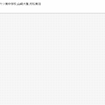
,六ツ美中学校,山﨑大雅,村松美羽