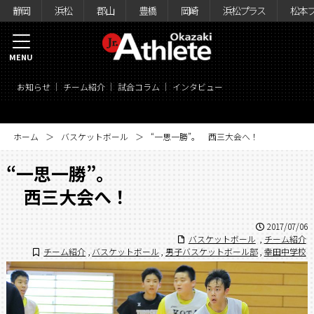
静岡
浜松
郡山
豊橋
岡崎
浜松プラス
松本
MENU
お知らせ
チーム紹介
試合コラム
インタビュー
ホーム
バスケットボール
“一思一勝”。 西三大会へ！
“一思一勝”。
西三大会へ！
2017/07/06
バスケットボール
,
チーム紹介
チーム紹介
,
バスケットボール
,
男子バスケットボール部
,
幸田中学校