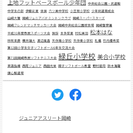
上地フットベースボール少年団
中央総合公園・武道館
中学生の部
伊藤彩夏
体操
六ツ美中学校
小豆坂小学校
少年剣道育成会
山﨑大雅
岡崎ジュニアバドミントンクラブ
岡崎スーパースターズ
岡崎フレンドマッチサッカー大会
岡崎中央総合公園球技場
岡崎警察署
松本はな
平成31年度市民スポーツ大会
挨拶
本多菜夏
村松美羽
林咲来良
横井雄大
渡辺風香
矢作南小学校
矢作東小学校
礼儀
竹内優希菜
第12回小学生女子ソフトボール6年生交流大会
緑丘小学校
美合小学校
第71回岡崎市民ソフトテニス大会
英語指導
西尾ジュニア
西田光里
親子ソフトボール教室
野村碧月
鈴木海羅
錬心館道場
ジュニアアスリート岡崎