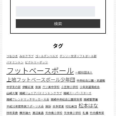
検
索:
検索
タグ
つなひき
みかクラブ
ゴールデンベルズ
デンソー女子ソフトボール部
バドミントン
ビクトリーゲッツ
フットベースボール
一般社団法人
上地フットベースボール少年団
中央総合公園・武道館
中学生の部
伊藤彩夏
体操
六ツ美中学校
小豆坂小学校
少年剣道育成会
山﨑大雅
岡崎ジュニアバドミントンクラブ
岡崎スーパースターズ
岡崎フレンドマッチサッカー大会
岡崎中央総合公園球技場
岡崎警察署
松本はな
平成31年度市民スポーツ大会
挨拶
本多菜夏
村松美羽
林咲来良
横井雄大
渡辺風香
矢作南小学校
矢作東小学校
礼儀
竹内優希菜