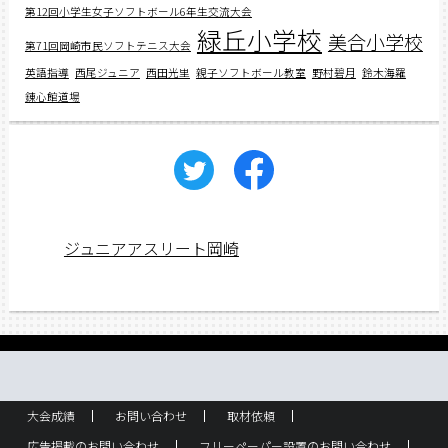
第12回小学生女子ソフトボール6年生交流大会
緑丘小学校
美合小学校
第71回岡崎市民ソフトテニス大会
英語指導
西尾ジュニア
西田光里
親子ソフトボール教室
野村碧月
鈴木海羅
錬心館道場
ジュニアアスリート岡崎
大会成績
お問い合わせ
取材依頼
広告掲載のお問い合わせ
フリーペーパー設置のお問い合わせ