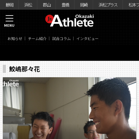
静岡
浜松
郡山
豊橋
岡崎
浜松プラス
松本
MENU
お知らせ
チーム紹介
試合コラム
インタビュー
鮫嶋那々花