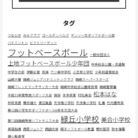
タグ
つなひき
みかクラブ
ゴールデンベルズ
デンソー女子ソフトボール部
バドミントン
ビクトリーゲッツ
フットベースボール
一般社団法人
上地フットベースボール少年団
中央総合公園・武道館
中学生の部
伊藤彩夏
体操
六ツ美中学校
小豆坂小学校
少年剣道育成会
山﨑大雅
岡崎ジュニアバドミントンクラブ
岡崎スーパースターズ
岡崎フレンドマッチサッカー大会
岡崎中央総合公園球技場
岡崎警察署
松本はな
平成31年度市民スポーツ大会
挨拶
本多菜夏
村松美羽
林咲来良
横井雄大
渡辺風香
矢作南小学校
矢作東小学校
礼儀
竹内優希菜
第12回小学生女子ソフトボール6年生交流大会
緑丘小学校
美合小学校
第71回岡崎市民ソフトテニス大会
英語指導
西尾ジュニア
西田光里
親子ソフトボール教室
野村碧月
鈴木海羅
錬心館道場