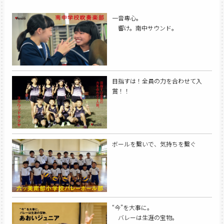
一音専心。
響け。南中サウンド。
目指すは！全員の力を合わせて入
賞！！
ボールを繋いで、気持ちを繋ぐ
“今”を大事に。
バレーは生涯の宝物。