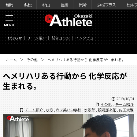
静岡
浜松
郡山
豊橋
岡崎
浜松プラス
松本
MENU
お知らせ
チーム紹介
試合コラム
インタビュー
ホーム
その他
へメリハリある行動から 化学反応が生まれる。
へメリハリある行動から 化学反応が
生まれる。
2019/10/01
その他
,
チーム紹介
チーム紹介
,
水泳
,
六ツ美北中学校
,
水泳部
,
鮫嶋那々花
,
内田大雅