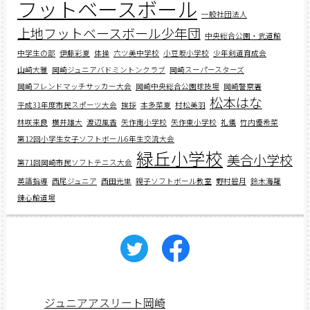
フットベースボール
一般社団法人
上地フットベースボール少年団
中央総合公園・武道館
中学生の部
伊藤彩夏
体操
六ツ美中学校
小豆坂小学校
少年剣道育成会
山﨑大雅
岡崎ジュニアバドミントンクラブ
岡崎スーパースターズ
岡崎フレンドマッチサッカー大会
岡崎中央総合公園球技場
岡崎警察署
松本はな
平成31年度市民スポーツ大会
挨拶
本多菜夏
村松美羽
林咲来良
横井雄大
渡辺風香
矢作南小学校
矢作東小学校
礼儀
竹内優希菜
第12回小学生女子ソフトボール6年生交流大会
緑丘小学校
美合小学校
第71回岡崎市民ソフトテニス大会
英語指導
西尾ジュニア
西田光里
親子ソフトボール教室
野村碧月
鈴木海羅
錬心館道場
ジュニアアスリート岡崎