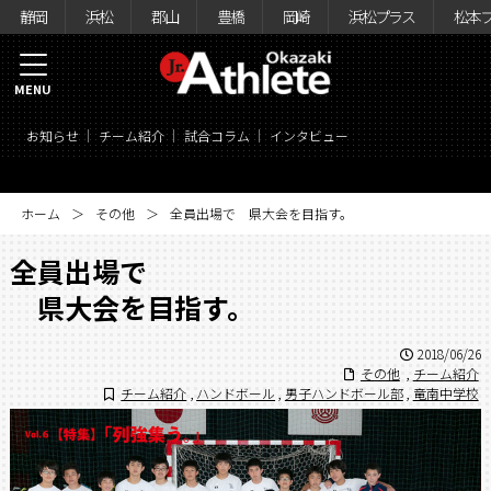
静岡
浜松
郡山
豊橋
岡崎
浜松プラス
松本
MENU
お知らせ
チーム紹介
試合コラム
インタビュー
ホーム
その他
全員出場で 県大会を目指す。
全員出場で
県大会を目指す。
2018/06/26
その他
,
チーム紹介
チーム紹介
,
ハンドボール
,
男子ハンドボール部
,
竜南中学校