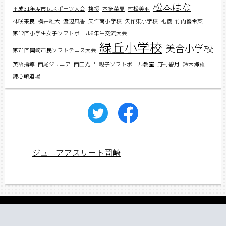
松本はな
平成31年度市民スポーツ大会
挨拶
本多菜夏
村松美羽
林咲来良
横井雄大
渡辺風香
矢作南小学校
矢作東小学校
礼儀
竹内優希菜
第12回小学生女子ソフトボール6年生交流大会
緑丘小学校
美合小学校
第71回岡崎市民ソフトテニス大会
英語指導
西尾ジュニア
西田光里
親子ソフトボール教室
野村碧月
鈴木海羅
錬心館道場
ジュニアアスリート岡崎