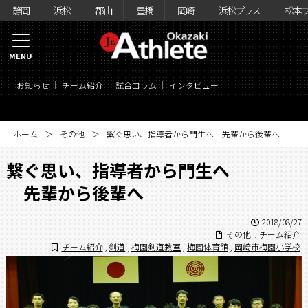
静岡
浜松
郡山
豊橋
岡崎
浜松プラス
松本
MENU
お知らせ
チーム紹介
試合コラム
インタビュー
ホーム
その他
繋ぐ思い、指導者から門生へ 先輩から後輩へ
繋ぐ思い、指導者から門生へ
先輩から後輩へ
2018/08/27
その他
,
チーム紹介
チーム紹介
,
剣道
,
梅園剣道教室
,
梅園体育館
,
岡崎市梅園小学校