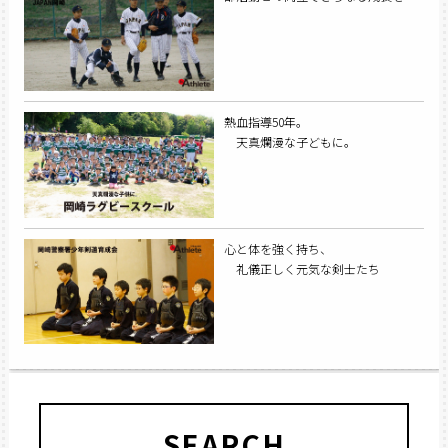
熱血指導50年。
天真爛漫な子どもに。
心と体を強く持ち、
礼儀正しく元気な剣士たち
SEARCH