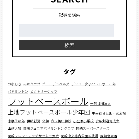
記事を検索
検
索:
検索
タグ
つなひき
みかクラブ
ゴールデンベルズ
デンソー女子ソフトボール部
バドミントン
ビクトリーゲッツ
フットベースボール
一般社団法人
上地フットベースボール少年団
中央総合公園・武道館
中学生の部
伊藤彩夏
体操
六ツ美中学校
小豆坂小学校
少年剣道育成会
山﨑大雅
岡崎ジュニアバドミントンクラブ
岡崎スーパースターズ
岡崎フレンドマッチサッカー大会
岡崎中央総合公園球技場
岡崎警察署