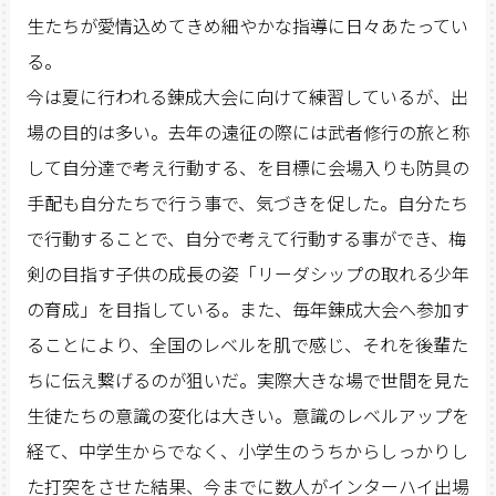
生たちが愛情込めてきめ細やかな指導に日々あたってい
る。
今は夏に行われる錬成大会に向けて練習しているが、出
場の目的は多い。去年の遠征の際には武者修行の旅と称
して自分達で考え行動する、を目標に会場入りも防具の
手配も自分たちで行う事で、気づきを促した。自分たち
で行動することで、自分で考えて行動する事ができ、梅
剣の目指す子供の成長の姿「リーダシップの取れる少年
の育成」を目指している。また、毎年錬成大会へ参加す
ることにより、全国のレベルを肌で感じ、それを後輩た
ちに伝え繋げるのが狙いだ。実際大きな場で世間を見た
生徒たちの意識の変化は大きい。意識のレベルアップを
経て、中学生からでなく、小学生のうちからしっかりし
た打突をさせた結果、今までに数人がインターハイ出場