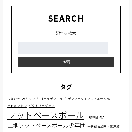
SEARCH
記事を検索
検
索:
検索
タグ
つなひき
みかクラブ
ゴールデンベルズ
デンソー女子ソフトボール部
バドミントン
ビクトリーゲッツ
フットベースボール
一般社団法人
上地フットベースボール少年団
中央総合公園・武道館