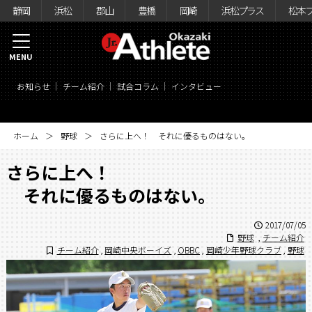
静岡
浜松
郡山
豊橋
岡崎
浜松プラス
松本
MENU
お知らせ
チーム紹介
試合コラム
インタビュー
ホーム
野球
さらに上へ！ それに優るものはない。
さらに上へ！
それに優るものはない。
2017/07/05
野球
,
チーム紹介
チーム紹介
,
岡崎中央ボーイズ
,
OBBC
,
岡崎少年野球クラブ
,
野球