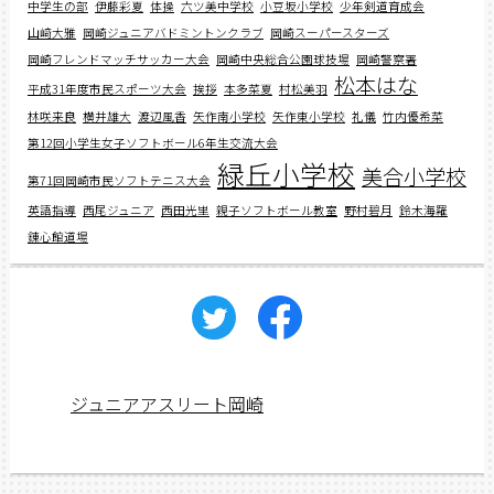
中学生の部
伊藤彩夏
体操
六ツ美中学校
小豆坂小学校
少年剣道育成会
山﨑大雅
岡崎ジュニアバドミントンクラブ
岡崎スーパースターズ
岡崎フレンドマッチサッカー大会
岡崎中央総合公園球技場
岡崎警察署
松本はな
平成31年度市民スポーツ大会
挨拶
本多菜夏
村松美羽
林咲来良
横井雄大
渡辺風香
矢作南小学校
矢作東小学校
礼儀
竹内優希菜
第12回小学生女子ソフトボール6年生交流大会
緑丘小学校
美合小学校
第71回岡崎市民ソフトテニス大会
英語指導
西尾ジュニア
西田光里
親子ソフトボール教室
野村碧月
鈴木海羅
錬心館道場
ジュニアアスリート岡崎