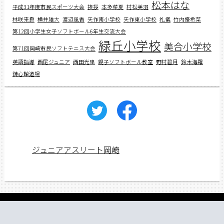
松本はな
平成31年度市民スポーツ大会
挨拶
本多菜夏
村松美羽
林咲来良
横井雄大
渡辺風香
矢作南小学校
矢作東小学校
礼儀
竹内優希菜
第12回小学生女子ソフトボール6年生交流大会
緑丘小学校
美合小学校
第71回岡崎市民ソフトテニス大会
英語指導
西尾ジュニア
西田光里
親子ソフトボール教室
野村碧月
鈴木海羅
錬心館道場
ジュニアアスリート岡崎