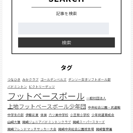
記事を検索
検
索:
検索
タグ
つなひき
みかクラブ
ゴールデンベルズ
デンソー女子ソフトボール部
バドミントン
ビクトリーゲッツ
フットベースボール
一般社団法人
上地フットベースボール少年団
中央総合公園・武道館
中学生の部
伊藤彩夏
体操
六ツ美中学校
小豆坂小学校
少年剣道育成会
山﨑大雅
岡崎ジュニアバドミントンクラブ
岡崎スーパースターズ
岡崎フレンドマッチサッカー大会
岡崎中央総合公園球技場
岡崎警察署