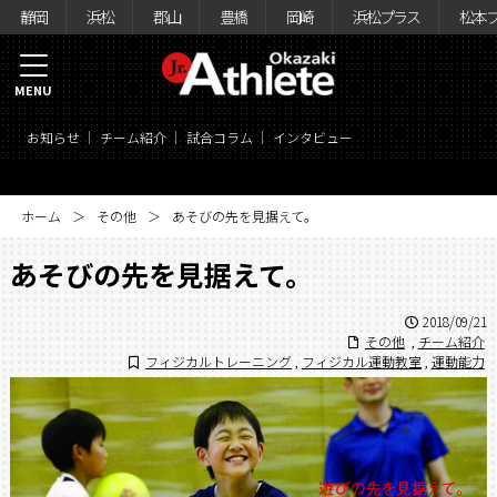
静岡
浜松
郡山
豊橋
岡崎
浜松プラス
松本
MENU
お知らせ
チーム紹介
試合コラム
インタビュー
ホーム
その他
あそびの先を見据えて。
あそびの先を見据えて。
2018/09/21
その他
,
チーム紹介
フィジカルトレーニング
,
フィジカル運動教室
,
運動能力