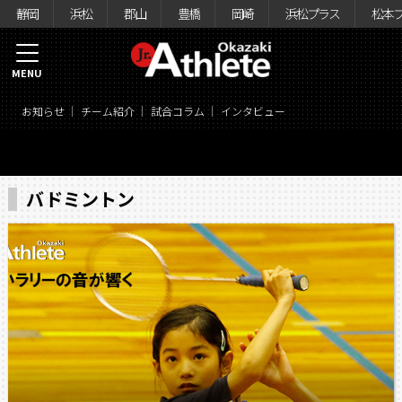
静岡
浜松
郡山
豊橋
岡崎
浜松プラス
松本
MENU
お知らせ
チーム紹介
試合コラム
インタビュー
バドミントン