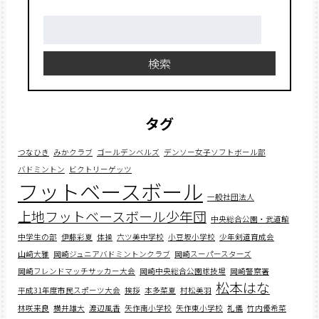
検
索:
検索
タグ
つなひき
みかクラブ
ゴールデンベルズ
デンソー女子ソフトボール部
バドミントン
ビクトリーゲッツ
フットベースボール
一般社団法人
上地フットベースボール少年団
中央総合公園・武道館
中学生の部
伊藤彩夏
体操
六ツ美中学校
小豆坂小学校
少年剣道育成会
山﨑大雅
岡崎ジュニアバドミントンクラブ
岡崎スーパースターズ
岡崎フレンドマッチサッカー大会
岡崎中央総合公園球技場
岡崎警察署
松本はな
平成31年度市民スポーツ大会
挨拶
本多菜夏
村松美羽
林咲来良
横井雄大
渡辺風香
矢作南小学校
矢作東小学校
礼儀
竹内優希菜