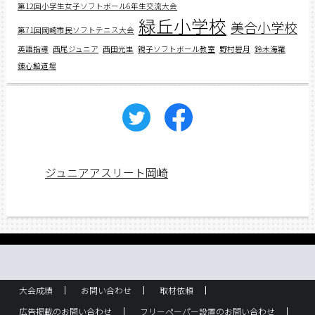
第12回小学生女子ソフトボール6年生交流大会
緑丘小学校
美合小学校
第71回岡崎市民ソフトテニス大会
英語指導
西尾ジュニア
西田光里
親子ソフトボール教室
野村碧月
鈴木海羅
錬心館道場
ジュニアアスリート岡崎
大会成績
お問い合わせ
取材依頼
広告掲載のお問い合わせ
フリーペーパー設置のお問い合わせ