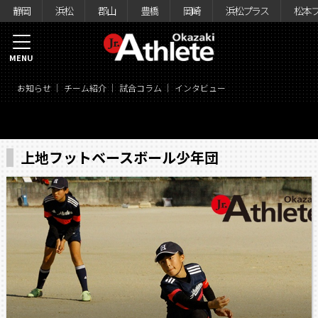
静岡
浜松
郡山
豊橋
岡崎
浜松プラス
松本
MENU
お知らせ
チーム紹介
試合コラム
インタビュー
上地フットベースボール少年団