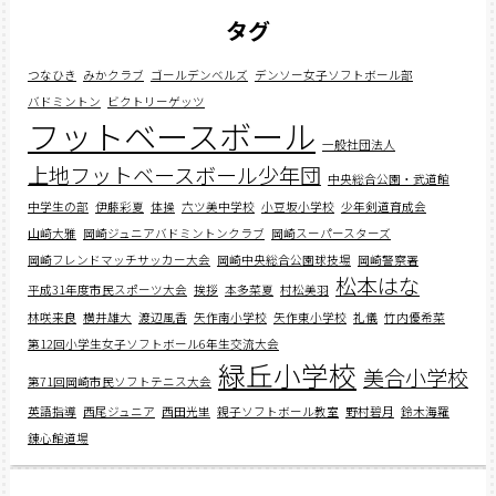
タグ
つなひき
みかクラブ
ゴールデンベルズ
デンソー女子ソフトボール部
バドミントン
ビクトリーゲッツ
フットベースボール
一般社団法人
上地フットベースボール少年団
中央総合公園・武道館
中学生の部
伊藤彩夏
体操
六ツ美中学校
小豆坂小学校
少年剣道育成会
山﨑大雅
岡崎ジュニアバドミントンクラブ
岡崎スーパースターズ
岡崎フレンドマッチサッカー大会
岡崎中央総合公園球技場
岡崎警察署
松本はな
平成31年度市民スポーツ大会
挨拶
本多菜夏
村松美羽
林咲来良
横井雄大
渡辺風香
矢作南小学校
矢作東小学校
礼儀
竹内優希菜
第12回小学生女子ソフトボール6年生交流大会
緑丘小学校
美合小学校
第71回岡崎市民ソフトテニス大会
英語指導
西尾ジュニア
西田光里
親子ソフトボール教室
野村碧月
鈴木海羅
錬心館道場