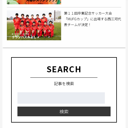
第１１回卒業記念サッカー大会
「MUFGカップ」に出場する西三河代
表チームが決定！
SEARCH
記事を検索
検
索:
検索