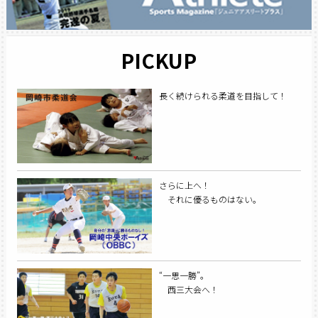
PICKUP
長く続けられる柔道を目指して！
さらに上へ！
それに優るものはない。
“一思一勝”。
西三大会へ！