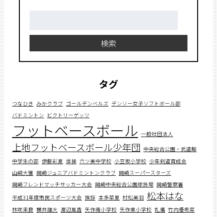
検
索:
検索
タグ
つなひき
みかクラブ
ゴールデンベルズ
デンソー女子ソフトボール部
バドミントン
ビクトリーゲッツ
フットベースボール
一般社団法人
上地フットベースボール少年団
中央総合公園・武道館
中学生の部
伊藤彩夏
体操
六ツ美中学校
小豆坂小学校
少年剣道育成会
山﨑大雅
岡崎ジュニアバドミントンクラブ
岡崎スーパースターズ
岡崎フレンドマッチサッカー大会
岡崎中央総合公園球技場
岡崎警察署
松本はな
平成31年度市民スポーツ大会
挨拶
本多菜夏
村松美羽
林咲来良
横井雄大
渡辺風香
矢作南小学校
矢作東小学校
礼儀
竹内優希菜