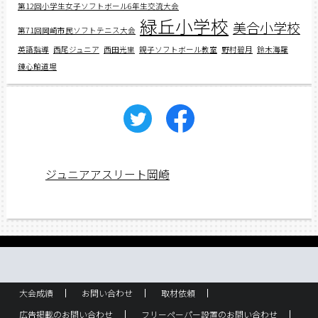
第12回小学生女子ソフトボール6年生交流大会
緑丘小学校
美合小学校
第71回岡崎市民ソフトテニス大会
英語指導
西尾ジュニア
西田光里
親子ソフトボール教室
野村碧月
鈴木海羅
錬心館道場
ジュニアアスリート岡崎
大会成績
お問い合わせ
取材依頼
広告掲載のお問い合わせ
フリーペーパー設置のお問い合わせ