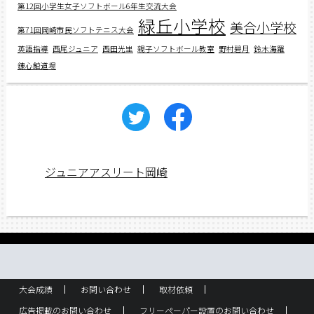
第12回小学生女子ソフトボール6年生交流大会
緑丘小学校
美合小学校
第71回岡崎市民ソフトテニス大会
英語指導
西尾ジュニア
西田光里
親子ソフトボール教室
野村碧月
鈴木海羅
錬心館道場
ジュニアアスリート岡崎
大会成績
お問い合わせ
取材依頼
広告掲載のお問い合わせ
フリーペーパー設置のお問い合わせ