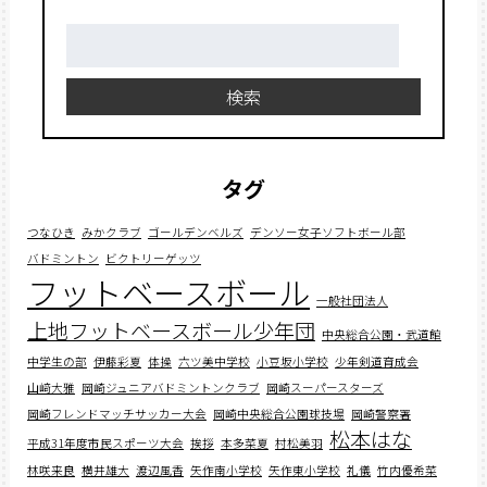
検
索:
検索
タグ
つなひき
みかクラブ
ゴールデンベルズ
デンソー女子ソフトボール部
バドミントン
ビクトリーゲッツ
フットベースボール
一般社団法人
上地フットベースボール少年団
中央総合公園・武道館
中学生の部
伊藤彩夏
体操
六ツ美中学校
小豆坂小学校
少年剣道育成会
山﨑大雅
岡崎ジュニアバドミントンクラブ
岡崎スーパースターズ
岡崎フレンドマッチサッカー大会
岡崎中央総合公園球技場
岡崎警察署
松本はな
平成31年度市民スポーツ大会
挨拶
本多菜夏
村松美羽
林咲来良
横井雄大
渡辺風香
矢作南小学校
矢作東小学校
礼儀
竹内優希菜