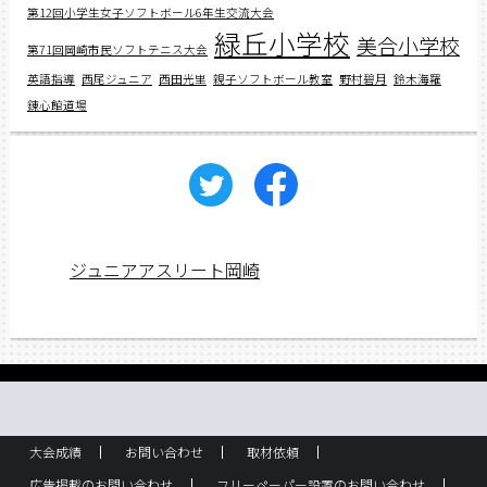
第12回小学生女子ソフトボール6年生交流大会
緑丘小学校
美合小学校
第71回岡崎市民ソフトテニス大会
英語指導
西尾ジュニア
西田光里
親子ソフトボール教室
野村碧月
鈴木海羅
錬心館道場
ジュニアアスリート岡崎
大会成績
お問い合わせ
取材依頼
広告掲載のお問い合わせ
フリーペーパー設置のお問い合わせ