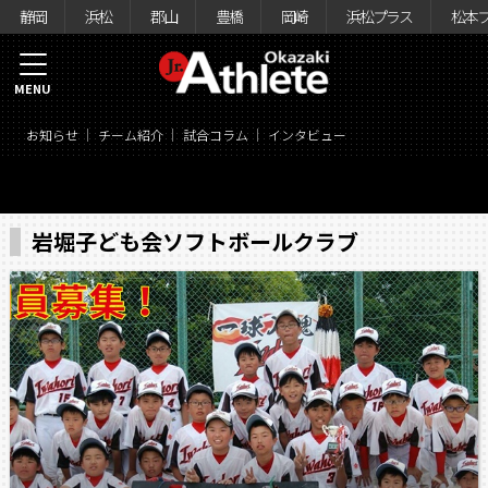
静岡
浜松
郡山
豊橋
岡崎
浜松プラス
松本
MENU
お知らせ
チーム紹介
試合コラム
インタビュー
岩堀子ども会ソフトボールクラブ