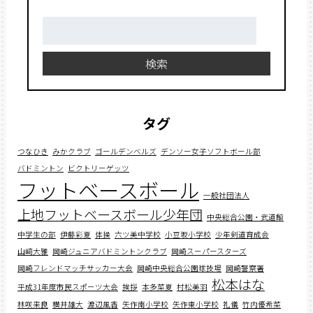
検
索:
検索
タグ
つなひき
みかクラブ
ゴールデンベルズ
デンソー女子ソフトボール部
バドミントン
ビクトリーゲッツ
フットベースボール
一般社団法人
上地フットベースボール少年団
中央総合公園・武道館
中学生の部
伊藤彩夏
体操
六ツ美中学校
小豆坂小学校
少年剣道育成会
山﨑大雅
岡崎ジュニアバドミントンクラブ
岡崎スーパースターズ
岡崎フレンドマッチサッカー大会
岡崎中央総合公園球技場
岡崎警察署
松本はな
平成31年度市民スポーツ大会
挨拶
本多菜夏
村松美羽
林咲来良
横井雄大
渡辺風香
矢作南小学校
矢作東小学校
礼儀
竹内優希菜