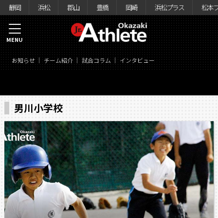
静岡
浜松
郡山
豊橋
岡崎
浜松プラス
松本
MENU
お知らせ
チーム紹介
試合コラム
インタビュー
男川小学校