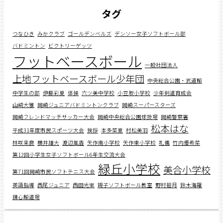
タグ
つなひき
みかクラブ
ゴールデンベルズ
デンソー女子ソフトボール部
バドミントン
ビクトリーゲッツ
フットベースボール
一般社団法人
上地フットベースボール少年団
中央総合公園・武道館
中学生の部
伊藤彩夏
体操
六ツ美中学校
小豆坂小学校
少年剣道育成会
山﨑大雅
岡崎ジュニアバドミントンクラブ
岡崎スーパースターズ
岡崎フレンドマッチサッカー大会
岡崎中央総合公園球技場
岡崎警察署
松本はな
平成31年度市民スポーツ大会
挨拶
本多菜夏
村松美羽
林咲来良
横井雄大
渡辺風香
矢作南小学校
矢作東小学校
礼儀
竹内優希菜
第12回小学生女子ソフトボール6年生交流大会
緑丘小学校
美合小学校
第71回岡崎市民ソフトテニス大会
英語指導
西尾ジュニア
西田光里
親子ソフトボール教室
野村碧月
鈴木海羅
錬心館道場