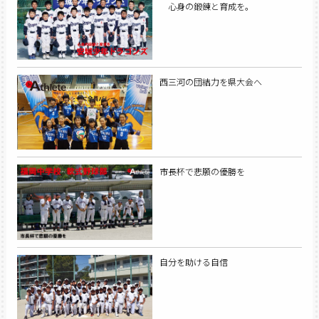
心身の鍛錬と育成を。
西三河の団結力を県大会へ
市長杯で悲願の優勝を
自分を助ける自信