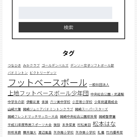
検
索:
検索
タグ
つなひき
みかクラブ
ゴールデンベルズ
デンソー女子ソフトボール部
バドミントン
ビクトリーゲッツ
フットベースボール
一般社団法人
上地フットベースボール少年団
中央総合公園・武道館
中学生の部
伊藤彩夏
体操
六ツ美中学校
小豆坂小学校
少年剣道育成会
山﨑大雅
岡崎ジュニアバドミントンクラブ
岡崎スーパースターズ
岡崎フレンドマッチサッカー大会
岡崎中央総合公園球技場
岡崎警察署
松本はな
平成31年度市民スポーツ大会
挨拶
本多菜夏
村松美羽
林咲来良
横井雄大
渡辺風香
矢作南小学校
矢作東小学校
礼儀
竹内優希菜