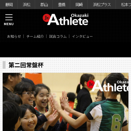
静岡
浜松
郡山
豊橋
岡崎
浜松プラス
松本
MENU
お知らせ
チーム紹介
試合コラム
インタビュー
第二回常盤杯