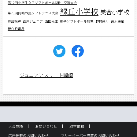
第12回小学生女子ソフトボール6年生交流大会
緑丘小学校
美合小学校
第71回岡崎市民ソフトテニス大会
英語指導
西尾ジュニア
西田光里
親子ソフトボール教室
野村碧月
鈴木海羅
錬心館道場
ジュニアアスリート岡崎
大会成績
お問い合わせ
取材依頼
広告掲載のお問い合わせ
フリーペーパー設置のお問い合わせ