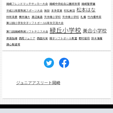
岡崎フレンドマッチサッカー大会
岡崎中央総合公園球技場
岡崎警察署
松本はな
平成31年度市民スポーツ大会
挨拶
本多菜夏
村松美羽
林咲来良
横井雄大
渡辺風香
矢作南小学校
矢作東小学校
礼儀
竹内優希菜
第12回小学生女子ソフトボール6年生交流大会
緑丘小学校
美合小学校
第71回岡崎市民ソフトテニス大会
英語指導
西尾ジュニア
西田光里
親子ソフトボール教室
野村碧月
鈴木海羅
錬心館道場
ジュニアアスリート岡崎