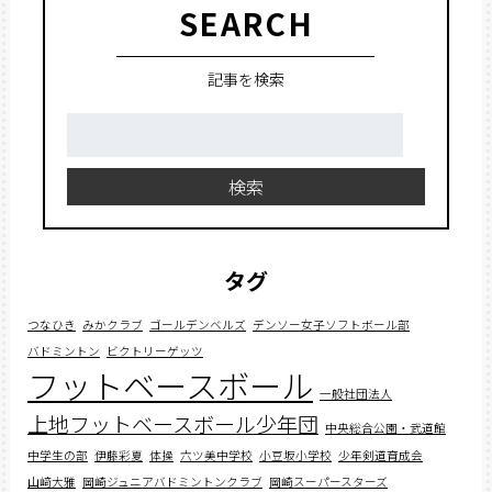
SEARCH
記事を検索
検
索:
検索
タグ
つなひき
みかクラブ
ゴールデンベルズ
デンソー女子ソフトボール部
バドミントン
ビクトリーゲッツ
フットベースボール
一般社団法人
上地フットベースボール少年団
中央総合公園・武道館
中学生の部
伊藤彩夏
体操
六ツ美中学校
小豆坂小学校
少年剣道育成会
山﨑大雅
岡崎ジュニアバドミントンクラブ
岡崎スーパースターズ