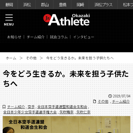
静岡
浜松
郡山
豊橋
岡崎
浜松プラス
松本
MENU
お知らせ
チーム紹介
試合コラム
インタビュー
ホーム
その他
今をどう生きるか。未来を担う子供たちへ
今をどう生きるか。未来を担う子供た
ちへ
2019/07/04
その他
,
チーム紹介
チーム紹介
,
空手
,
全日本空手道連盟和道会生和会
,
全日本少年少女空手道選手権大会
,
矢吹晴奈
,
矢吹仁奈