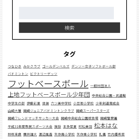
検
索:
検索
タグ
つなひき
みかクラブ
ゴールデンベルズ
デンソー女子ソフトボール部
バドミントン
ビクトリーゲッツ
フットベースボール
一般社団法人
上地フットベースボール少年団
中央総合公園・武道館
中学生の部
伊藤彩夏
体操
六ツ美中学校
小豆坂小学校
少年剣道育成会
山﨑大雅
岡崎ジュニアバドミントンクラブ
岡崎スーパースターズ
岡崎フレンドマッチサッカー大会
岡崎中央総合公園球技場
岡崎警察署
松本はな
平成31年度市民スポーツ大会
挨拶
本多菜夏
村松美羽
林咲来良
横井雄大
渡辺風香
矢作南小学校
矢作東小学校
礼儀
竹内優希菜