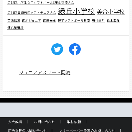
第12回小学生女子ソフトボール6年生交流大会
緑丘小学校
美合小学校
第71回岡崎市民ソフトテニス大会
英語指導
西尾ジュニア
西田光里
親子ソフトボール教室
野村碧月
鈴木海羅
錬心館道場
ジュニアアスリート岡崎
大会成績
お問い合わせ
取材依頼
広告掲載のお問い合わせ
フリーペーパー設置のお問い合わせ