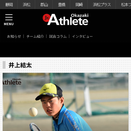
静岡
浜松
郡山
豊橋
岡崎
浜松プラス
松本
MENU
お知らせ
チーム紹介
試合コラム
インタビュー
井上結太