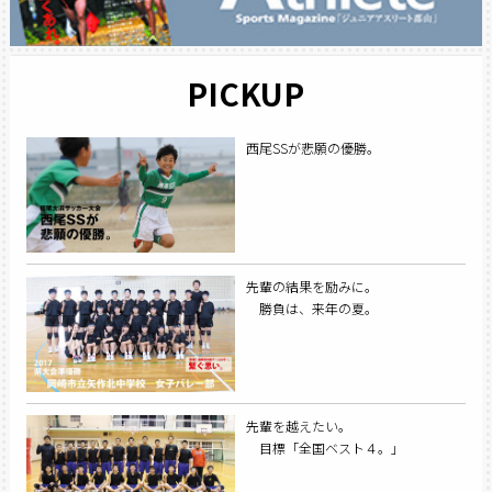
PICKUP
西尾SSが悲願の優勝。
先輩の結果を励みに。
勝負は、来年の夏。
先輩を越えたい。
目標「全国ベスト４。」