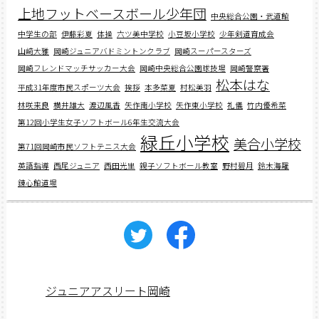
上地フットベースボール少年団
中央総合公園・武道館
中学生の部
伊藤彩夏
体操
六ツ美中学校
小豆坂小学校
少年剣道育成会
山﨑大雅
岡崎ジュニアバドミントンクラブ
岡崎スーパースターズ
岡崎フレンドマッチサッカー大会
岡崎中央総合公園球技場
岡崎警察署
松本はな
平成31年度市民スポーツ大会
挨拶
本多菜夏
村松美羽
林咲来良
横井雄大
渡辺風香
矢作南小学校
矢作東小学校
礼儀
竹内優希菜
第12回小学生女子ソフトボール6年生交流大会
緑丘小学校
美合小学校
第71回岡崎市民ソフトテニス大会
英語指導
西尾ジュニア
西田光里
親子ソフトボール教室
野村碧月
鈴木海羅
錬心館道場
ジュニアアスリート岡崎