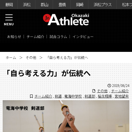
静岡
浜松
郡山
豊橋
岡崎
浜松プラス
松本
MENU
お知らせ
チーム紹介
試合コラム
インタビュー
ホーム
その他
「自ら考える力」が伝統へ
「自ら考える力」が伝統へ
2019/06/24
その他
,
チーム紹介
チーム紹介
,
剣道
,
竜海中学校
,
剣道部
,
稲生翔輝
,
宮地望央