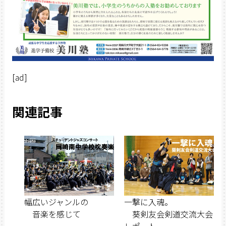
[ad]
関連記事
幅広いジャンルの
一撃に入魂。
音楽を感じて
葵剣友会剣道交流大会
レポート