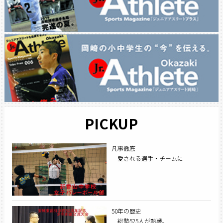
PICKUP
凡事徹底
愛される選手・チームに
50年の歴史
総勢525人が熱戦。