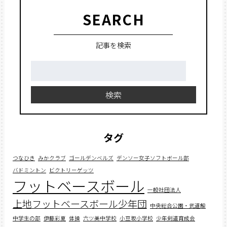
SEARCH
記事を検索
検
索:
検索
タグ
つなひき
みかクラブ
ゴールデンベルズ
デンソー女子ソフトボール部
バドミントン
ビクトリーゲッツ
フットベースボール
一般社団法人
上地フットベースボール少年団
中央総合公園・武道館
中学生の部
伊藤彩夏
体操
六ツ美中学校
小豆坂小学校
少年剣道育成会