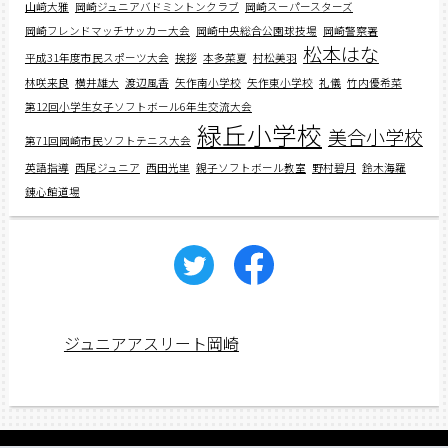
山﨑大雅
岡崎ジュニアバドミントンクラブ
岡崎スーパースターズ
岡崎フレンドマッチサッカー大会
岡崎中央総合公園球技場
岡崎警察署
松本はな
平成31年度市民スポーツ大会
挨拶
本多菜夏
村松美羽
林咲来良
横井雄大
渡辺風香
矢作南小学校
矢作東小学校
礼儀
竹内優希菜
第12回小学生女子ソフトボール6年生交流大会
緑丘小学校
美合小学校
第71回岡崎市民ソフトテニス大会
英語指導
西尾ジュニア
西田光里
親子ソフトボール教室
野村碧月
鈴木海羅
錬心館道場
ジュニアアスリート岡崎