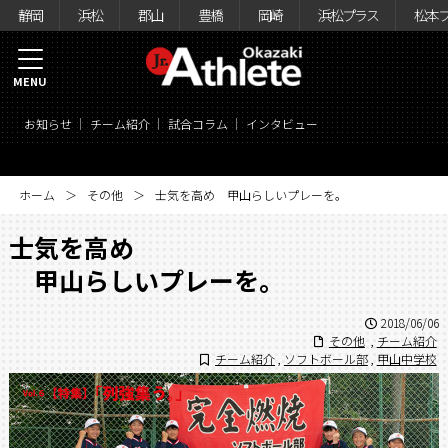
静岡
浜松
郡山
豊橋
岡崎
浜松プラス
松本
MENU
お知らせ
チーム紹介
試合コラム
インタビュー
ホーム
その他
士気を高め 甲山らしいプレーを。
士気を高め
甲山らしいプレーを。
2018/06/06
その他
,
チーム紹介
チーム紹介
,
ソフトボール部
,
甲山中学校