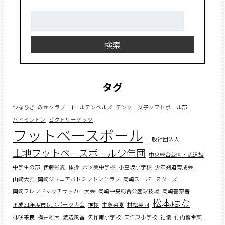
検
索:
検索
タグ
つなひき
みかクラブ
ゴールデンベルズ
デンソー女子ソフトボール部
バドミントン
ビクトリーゲッツ
フットベースボール
一般社団法人
上地フットベースボール少年団
中央総合公園・武道館
中学生の部
伊藤彩夏
体操
六ツ美中学校
小豆坂小学校
少年剣道育成会
山﨑大雅
岡崎ジュニアバドミントンクラブ
岡崎スーパースターズ
岡崎フレンドマッチサッカー大会
岡崎中央総合公園球技場
岡崎警察署
松本はな
平成31年度市民スポーツ大会
挨拶
本多菜夏
村松美羽
林咲来良
横井雄大
渡辺風香
矢作南小学校
矢作東小学校
礼儀
竹内優希菜