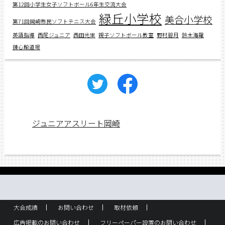
第12回小学生女子ソフトボール6年生交流大会
緑丘小学校
美合小学校
第71回岡崎市民ソフトテニス大会
英語指導
西尾ジュニア
西田光里
親子ソフトボール教室
野村碧月
鈴木海羅
錬心館道場
ジュニアアスリート岡崎
大会成績
お問い合わせ
取材依頼
広告掲載のお問い合わせ
フリーペーパー設置のお問い合わせ