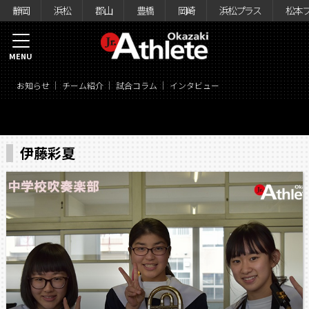
静岡
浜松
郡山
豊橋
岡崎
浜松プラス
松本
MENU
お知らせ
チーム紹介
試合コラム
インタビュー
伊藤彩夏