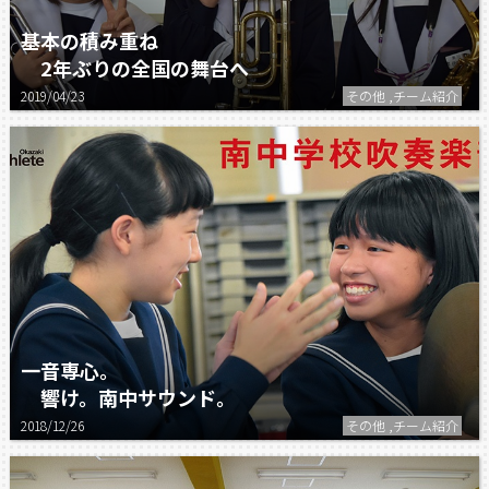
基本の積み重ね
2年ぶりの全国の舞台へ
2019/04/23
その他 ,チーム紹介
一音専心。
響け。南中サウンド。
2018/12/26
その他 ,チーム紹介