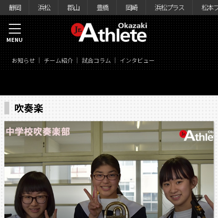
静岡
浜松
郡山
豊橋
岡崎
浜松プラス
松本
MENU
お知らせ
チーム紹介
試合コラム
インタビュー
吹奏楽