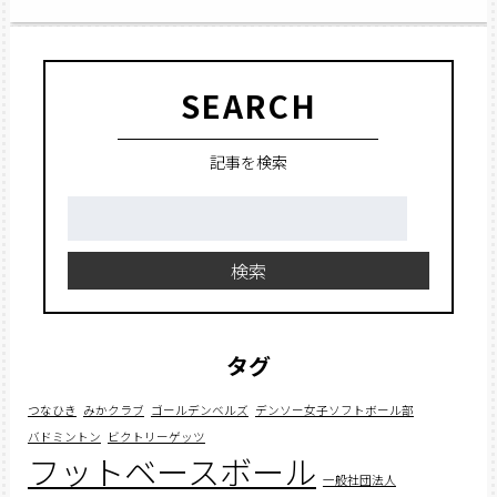
SEARCH
記事を検索
検
索:
検索
タグ
つなひき
みかクラブ
ゴールデンベルズ
デンソー女子ソフトボール部
バドミントン
ビクトリーゲッツ
フットベースボール
一般社団法人