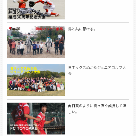
馬と共に駆ける。
ヨネックスぬかたジュニアゴルフ大
会
向日葵のように真っ直ぐ成長してほ
しい。