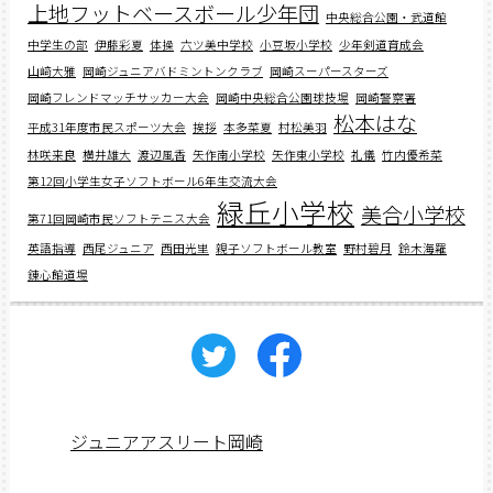
上地フットベースボール少年団
中央総合公園・武道館
中学生の部
伊藤彩夏
体操
六ツ美中学校
小豆坂小学校
少年剣道育成会
山﨑大雅
岡崎ジュニアバドミントンクラブ
岡崎スーパースターズ
岡崎フレンドマッチサッカー大会
岡崎中央総合公園球技場
岡崎警察署
松本はな
平成31年度市民スポーツ大会
挨拶
本多菜夏
村松美羽
林咲来良
横井雄大
渡辺風香
矢作南小学校
矢作東小学校
礼儀
竹内優希菜
第12回小学生女子ソフトボール6年生交流大会
緑丘小学校
美合小学校
第71回岡崎市民ソフトテニス大会
英語指導
西尾ジュニア
西田光里
親子ソフトボール教室
野村碧月
鈴木海羅
錬心館道場
ジュニアアスリート岡崎