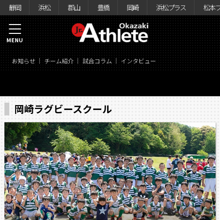
静岡
浜松
郡山
豊橋
岡崎
浜松プラス
松本
MENU
お知らせ
チーム紹介
試合コラム
インタビュー
岡崎ラグビースクール