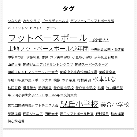
タグ
つなひき
みかクラブ
ゴールデンベルズ
デンソー女子ソフトボール部
バドミントン
ビクトリーゲッツ
フットベースボール
一般社団法人
上地フットベースボール少年団
中央総合公園・武道館
中学生の部
伊藤彩夏
体操
六ツ美中学校
小豆坂小学校
少年剣道育成会
山﨑大雅
岡崎ジュニアバドミントンクラブ
岡崎スーパースターズ
岡崎フレンドマッチサッカー大会
岡崎中央総合公園球技場
岡崎警察署
松本はな
平成31年度市民スポーツ大会
挨拶
本多菜夏
村松美羽
林咲来良
横井雄大
渡辺風香
矢作南小学校
矢作東小学校
礼儀
竹内優希菜
第12回小学生女子ソフトボール6年生交流大会
緑丘小学校
美合小学校
第71回岡崎市民ソフトテニス大会
英語指導
西尾ジュニア
西田光里
親子ソフトボール教室
野村碧月
鈴木海羅
錬心館道場