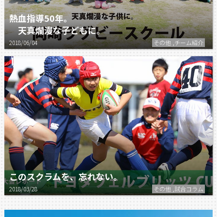
熱血指導50年。
天真爛漫な子どもに。
2018/06/04
その他 ,チーム紹介
このスクラムを、忘れない。
2018/03/28
その他 ,試合コラム