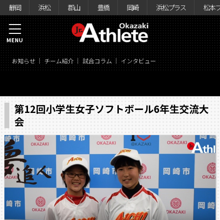
静岡
浜松
郡山
豊橋
岡崎
浜松プラス
松本
MENU
お知らせ
チーム紹介
試合コラム
インタビュー
第12回小学生女子ソフトボール6年生交流大
会