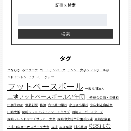
記事を検索
検
索:
検索
タグ
つなひき
みかクラブ
ゴールデンベルズ
デンソー女子ソフトボール部
バドミントン
ビクトリーゲッツ
フットベースボール
一般社団法人
上地フットベースボール少年団
中央総合公園・武道館
中学生の部
伊藤彩夏
体操
六ツ美中学校
小豆坂小学校
少年剣道育成会
山﨑大雅
岡崎ジュニアバドミントンクラブ
岡崎スーパースターズ
岡崎フレンドマッチサッカー大会
岡崎中央総合公園球技場
岡崎警察署
松本はな
平成31年度市民スポーツ大会
挨拶
本多菜夏
村松美羽