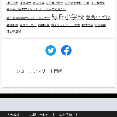
林咲来良
横井雄大
渡辺風香
矢作南小学校
矢作東小学校
礼儀
竹内優希菜
第12回小学生女子ソフトボール6年生交流大会
緑丘小学校
美合小学校
第71回岡崎市民ソフトテニス大会
英語指導
西尾ジュニア
西田光里
親子ソフトボール教室
野村碧月
鈴木海羅
錬心館道場
ジュニアアスリート岡崎
大会成績
お問い合わせ
取材依頼