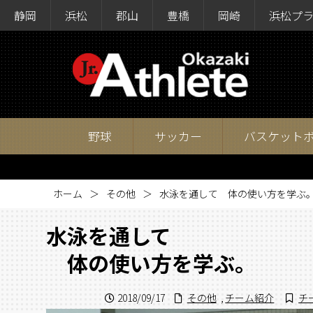
静岡
浜松
郡山
豊橋
岡崎
浜松プ
野球
サッカー
バスケット
ホーム
その他
水泳を通して 体の使い方を学ぶ
水泳を通して
体の使い方を学ぶ。
2018/09/17
その他
,
チーム紹介
チ