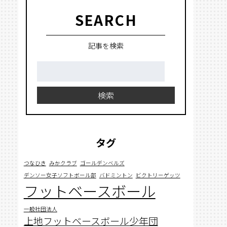
SEARCH
記事を検索
検
索:
検索
タグ
つなひき
みかクラブ
ゴールデンベルズ
デンソー女子ソフトボール部
バドミントン
ビクトリーゲッツ
フットベースボール
一般社団法人
上地フットベースボール少年団