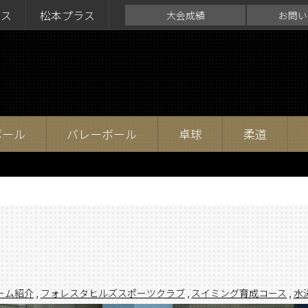
ラス
松本プラス
大会成績
お問い
ボール
バレーボール
卓球
柔道
。
ーム紹介
,
フォレスタヒルズスポーツクラブ
,
スイミング育成コース
,
水