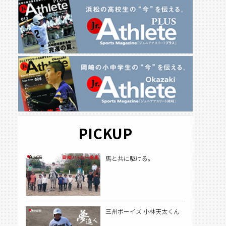
PICKUP
馬と共に駆ける。
三州ボーイズ 小林天太くん