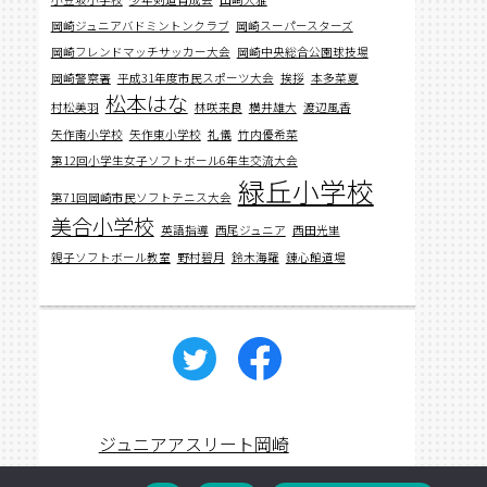
岡崎ジュニアバドミントンクラブ
岡崎スーパースターズ
岡崎フレンドマッチサッカー大会
岡崎中央総合公園球技場
岡崎警察署
平成31年度市民スポーツ大会
挨拶
本多菜夏
松本はな
村松美羽
林咲来良
横井雄大
渡辺風香
矢作南小学校
矢作東小学校
礼儀
竹内優希菜
第12回小学生女子ソフトボール6年生交流大会
緑丘小学校
第71回岡崎市民ソフトテニス大会
美合小学校
英語指導
西尾ジュニア
西田光里
親子ソフトボール教室
野村碧月
鈴木海羅
錬心館道場
ジュニアアスリート岡崎