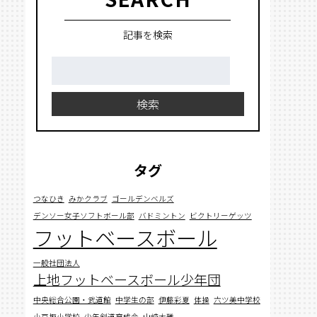
記事を検索
検
索:
検索
タグ
つなひき
みかクラブ
ゴールデンベルズ
デンソー女子ソフトボール部
バドミントン
ビクトリーゲッツ
フットベースボール
一般社団法人
上地フットベースボール少年団
中央総合公園・武道館
中学生の部
伊藤彩夏
体操
六ツ美中学校
小豆坂小学校
少年剣道育成会
山﨑大雅