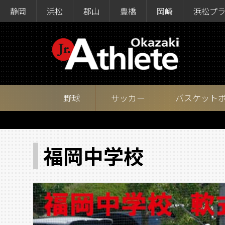
静岡
浜松
郡山
豊橋
岡崎
浜松プ
野球
サッカー
バスケット
福岡中学校