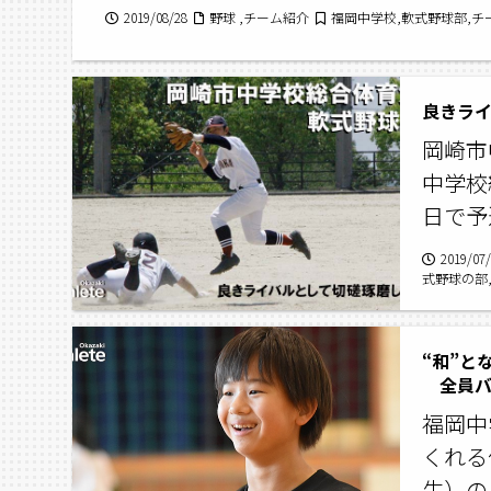
2019/08/28
野球 ,チーム紹介
福岡中学校,軟式野球部,チ
良きラ
岡崎市
中学校
日で予
2019/07
式野球の部
葵中学校,
“和”と
全員バ
福岡中
くれる
生）の