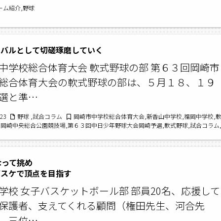
ーム紹介,野球
イバルとして切磋琢磨していく
中学校総合体育大会 軟式野球の部 第６３回岡崎市
総合体育大会の軟式野球の部は、５月１８、１９
選と準…
/23
野球 ,試合コラム
岡崎市中学校総合体育大会,新香山中学校,福岡中学校,
,岡崎中央総合公園競技場,第６３回中日少年野球大会岡崎予選,軟式野球,試合コラム
城北中学校
なって挑め
スケで頂点を目指す
学校 女子バスケットボール部 部員20名、応援して
保護者、支えてくれる顧問（権田先生、河合先
、三位…