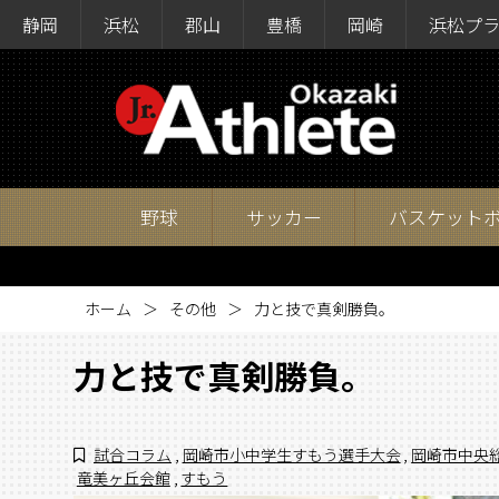
静岡
浜松
郡山
豊橋
岡崎
浜松プ
野球
サッカー
バスケット
ホーム
その他
力と技で真剣勝負。
力と技で真剣勝負。
試合コラム
,
岡崎市小中学生すもう選手大会
,
岡崎市中央
竜美ヶ丘会館
,
すもう