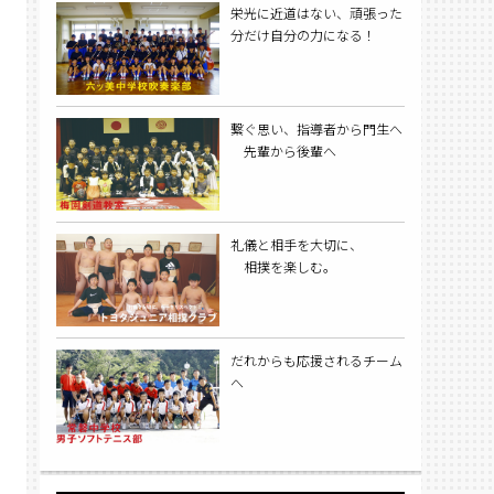
栄光に近道はない、頑張った
分だけ自分の力になる！
繋ぐ思い、指導者から門生へ
先輩から後輩へ
礼儀と相手を大切に、
相撲を楽しむ。
だれからも応援されるチーム
へ