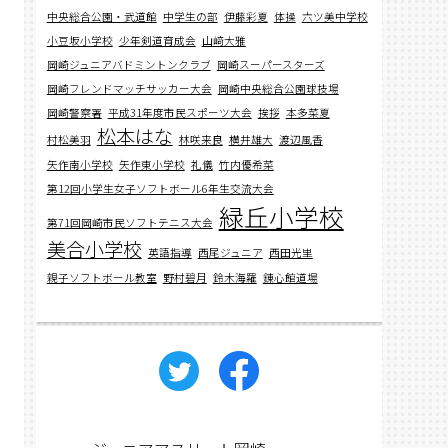
中央総合公園・武道館
中学生の部
伊藤彩夏
体操
六ツ美中学校
小豆坂小学校
少年剣道育成会
山﨑大雅
岡崎ジュニアバドミントンクラブ
岡崎スーパースターズ
岡崎フレンドマッチサッカー大会
岡崎中央総合公園球技場
岡崎警察署
平成31年度市民スポーツ大会
挨拶
本多菜夏
松本はな
村松美羽
林咲来良
横井雄大
渡辺風香
矢作南小学校
矢作東小学校
礼儀
竹内優希菜
第12回小学生女子ソフトボール6年生交流大会
緑丘小学校
第71回岡崎市民ソフトテニス大会
美合小学校
英語指導
西尾ジュニア
西田光里
親子ソフトボール教室
野村碧月
鈴木海羅
錬心館道場