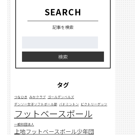
SEARCH
記事を検索
検
索:
検索
タグ
つなひき
みかクラブ
ゴールデンベルズ
デンソー女子ソフトボール部
バドミントン
ビクトリーゲッツ
フットベースボール
一般社団法人
上地フットベースボール少年団