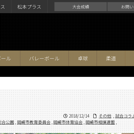
ラス
松本プラス
大会成績
お問い
ボール
バレーボール
卓球
柔道
2018/12/14
その他
,
試合コラ
総合公園
,
岡崎市教育委員会
,
岡崎市体育協会
,
岡崎市相撲連盟
,