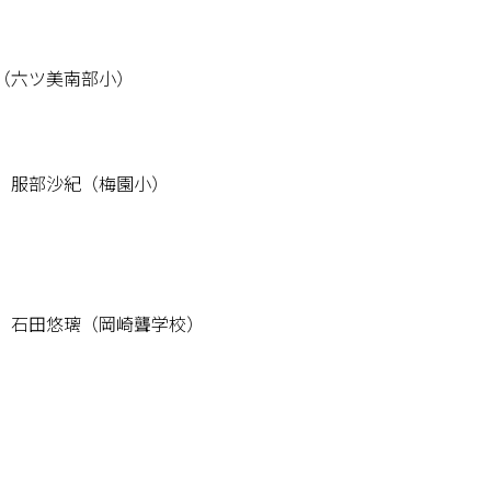
（六ツ美南部小）
 服部沙紀（梅園小）
 石田悠璃（岡崎聾学校）