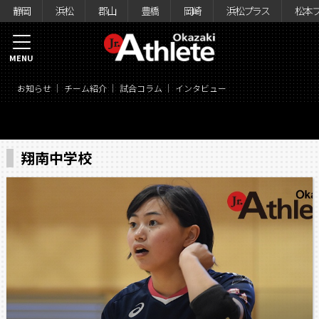
静岡
浜松
郡山
豊橋
岡崎
浜松プラス
松本
MENU
お知らせ
チーム紹介
試合コラム
インタビュー
翔南中学校