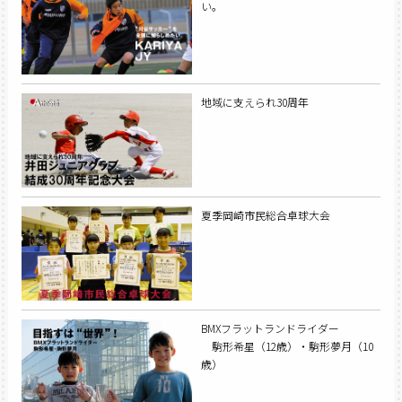
い。
地域に支えられ30周年
夏季岡崎市民総合卓球大会
BMXフラットランドライダー
駒形希星（12歳）・駒形夢月（10
歳）