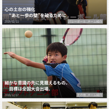
心の土台の強化
“あと一歩の壁”を破るために
2019/02/11
バレーボール ,チーム紹介
細かな意識の先に見据えるもの。
目標は全国大会出場。
2018/12/17
その他 ,チーム紹介