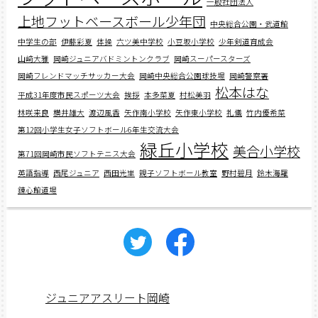
一般社団法人
上地フットベースボール少年団
中央総合公園・武道館
中学生の部
伊藤彩夏
体操
六ツ美中学校
小豆坂小学校
少年剣道育成会
山﨑大雅
岡崎ジュニアバドミントンクラブ
岡崎スーパースターズ
岡崎フレンドマッチサッカー大会
岡崎中央総合公園球技場
岡崎警察署
松本はな
平成31年度市民スポーツ大会
挨拶
本多菜夏
村松美羽
林咲来良
横井雄大
渡辺風香
矢作南小学校
矢作東小学校
礼儀
竹内優希菜
第12回小学生女子ソフトボール6年生交流大会
緑丘小学校
美合小学校
第71回岡崎市民ソフトテニス大会
英語指導
西尾ジュニア
西田光里
親子ソフトボール教室
野村碧月
鈴木海羅
錬心館道場
ジュニアアスリート岡崎