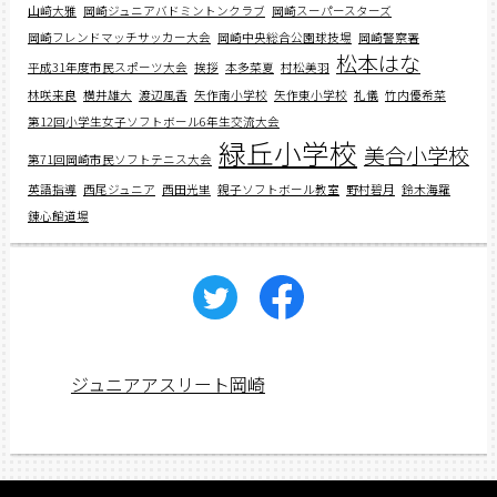
山﨑大雅
岡崎ジュニアバドミントンクラブ
岡崎スーパースターズ
岡崎フレンドマッチサッカー大会
岡崎中央総合公園球技場
岡崎警察署
松本はな
平成31年度市民スポーツ大会
挨拶
本多菜夏
村松美羽
林咲来良
横井雄大
渡辺風香
矢作南小学校
矢作東小学校
礼儀
竹内優希菜
第12回小学生女子ソフトボール6年生交流大会
緑丘小学校
美合小学校
第71回岡崎市民ソフトテニス大会
英語指導
西尾ジュニア
西田光里
親子ソフトボール教室
野村碧月
鈴木海羅
錬心館道場
ジュニアアスリート岡崎