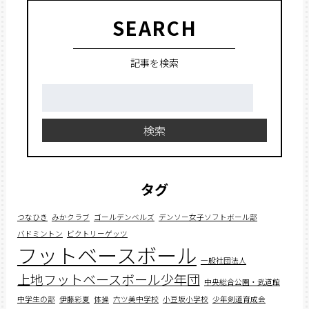
SEARCH
記事を検索
検
索:
検索
タグ
つなひき
みかクラブ
ゴールデンベルズ
デンソー女子ソフトボール部
バドミントン
ビクトリーゲッツ
フットベースボール
一般社団法人
上地フットベースボール少年団
中央総合公園・武道館
中学生の部
伊藤彩夏
体操
六ツ美中学校
小豆坂小学校
少年剣道育成会