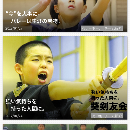
“今”を大事に。
バレーは生涯の宝物。
2017/04/27
バレーボール ,チーム紹介
強い気持ちを
持った人間に。
2017/04/24
その他 ,チーム紹介