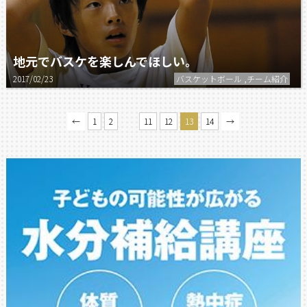
地元でバスケを楽しんでほしい。
2017/02/23
バスケットボール ,チーム紹介
…
←
1
2
11
12
13
14
→